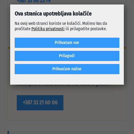
+387 33 56 23 79
Ova stranica upotrebljava kolačiće
Fax
+387 33 66 80 97
Na ovoj web stranci koriste se kolačići. Molimo Vas da
pročitate
Politiku privatnosti
ili prilagodite postavke.
Prihvatam sve
Prilagodi
OTVORENA LINIJA
Prihvaćam nužne
Prijava problema
Dostupno 24 sata dnevno, 365 dana u godini.
+387 33 21 60 06