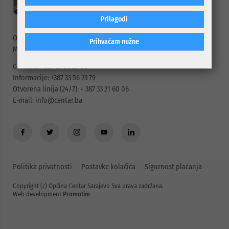
Prilagodi
Općina Centar Sarajevo
Prihvaćam nužne
Mis Irbina 1, 71000 Sarajevo, BiH
Centrala: +387 33 56 23 00
Informacije: +387 33 56 23 79
Otvorena linija (24/7): + 387 33 21 60 06
E-mail:
info@centar.ba
Politika privatnosti
Postavke kolačića
Sigurnost plaćanja
Copyright (c) Općina Centar Sarajevo Sva prava zadržana.
Web development
Promotim