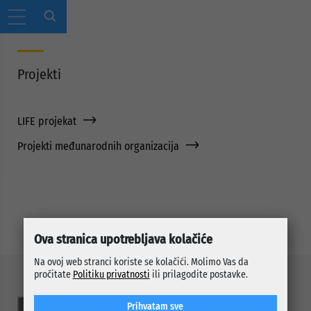
Projekti
LIFE projekat
Projekti međunarodnih organizacija
Ova stranica upotrebljava kolačiće
Na ovoj web stranci koriste se kolačići. Molimo Vas da
pročitate
Politiku privatnosti
ili prilagodite postavke.
Prihvatam sve