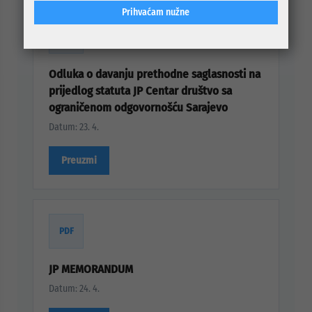
Prihvaćam nužne
PDF
Odluka o davanju prethodne saglasnosti na
prijedlog statuta JP Centar društvo sa
ograničenom odgovornošću Sarajevo
Datum: 23. 4.
Preuzmi
PDF
JP MEMORANDUM
Datum: 24. 4.