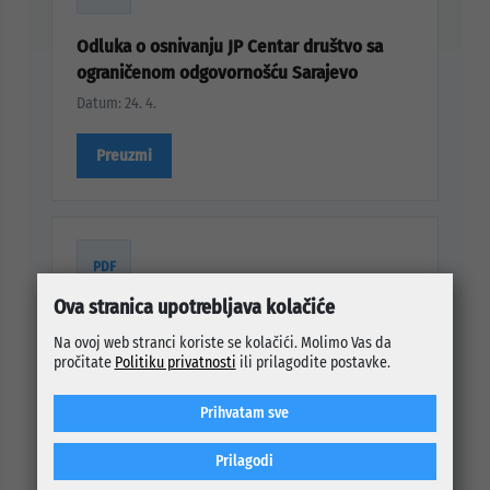
Odluka o osnivanju JP Centar društvo sa
ograničenom odgovornošću Sarajevo
Datum: 24. 4.
Preuzmi
PDF
Ova stranica upotrebljava kolačiće
Odluka o finansiranju rada JP Centar za
Na ovoj web stranci koriste se kolačići. Molimo Vas da
2026. godinu
pročitate
Politiku privatnosti
ili prilagodite postavke.
Datum: 23. 4.
Prihvatam sve
Preuzmi
Prilagodi