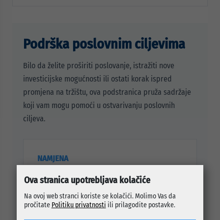
Podrška poslovnim ciljevima
Bilo da želite proširiti poslovanje, istražiti nove
investicijske mogućnosti ili ostati korak ispred
promjena na tržištu, ova podstranica pruža sadržaje
koji vam mogu pomoći u ostvarivanju poslovnih
ciljeva.
NAMJENA
Podstranica je namijenjena privrednicima,
Ova stranica upotrebljava kolačiće
investitorima, obrtnicima, početnicima u
Na ovoj web stranci koriste se kolačići. Molimo Vas da
biznisu i svima koji žele pratiti poslovne
pročitate
Politiku privatnosti
ili prilagodite postavke.
mogućnosti u Općini Centar.