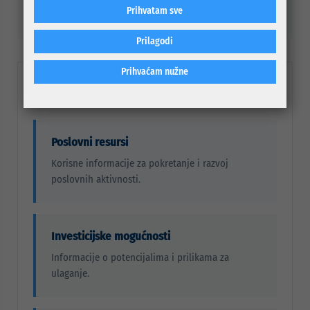
Prihvatam sve
Prilagodi
Prihvaćam nužne
Šta možete pronaći?
Poslovni resursi
Korisne informacije za pokretanje i razvoj
poslovnih aktivnosti.
Investicijske mogućnosti
Informacije o potencijalima i prilikama za
ulaganje.