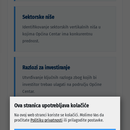
Sektorske niše
Identifikovanje sektorskih vertikalnih niša u
kojima Općina Centar ima konkurentnu
prednost.
Razlozi za investiranje
Utvrđivanje ključnih razloga zbog kojih bi
investitor trebao ulagati na području Općine
Centar.
Ova stranica upotrebljava kolačiće
Na ovoj web stranci koriste se kolačići. Molimo Vas da
Lokacijske prilike
pročitate
Politiku privatnosti
ili prilagodite postavke.
Identifikovanje lokacijskih investicionih prilika i