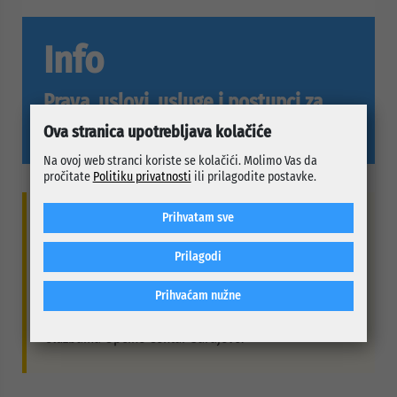
Info
Prava, uslovi, usluge i postupci za
građane
Ova stranica upotrebljava kolačiće
Na ovoj web stranci koriste se kolačići. Molimo Vas da
pročitate
Politiku privatnosti
ili prilagodite postavke.
Prihvatam sve
Brže do potrebnih informacija
Prilagodi
Cilj ove podstranice je da građanima pruži
pregledne i razumljive informacije, kako bi lakše
Prihvaćam nužne
ostvarili svoja prava i efikasnije komunicirali sa
službama Općine Centar Sarajevo.