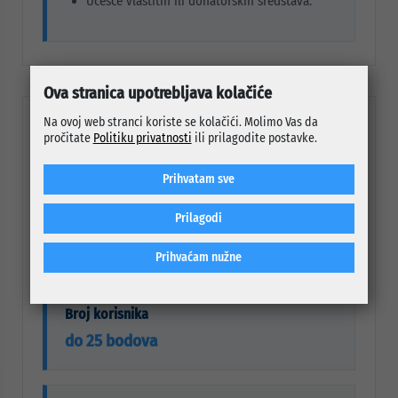
Učešće vlastitih ili donatorskih sredstava.
Ova stranica upotrebljava kolačiće
Na ovoj web stranci koriste se kolačići. Molimo Vas da
BODOVANJE PRIJAVA
pročitate
Politiku privatnosti
ili prilagodite postavke.
Kriteriji i bodovi
Prihvatam sve
Ocjena prijava vrši se na osnovu bodovnih kriterija.
Prilagodi
Projekti koji ne ostvare najmanje 60 bodova ne mogu
biti finansirani.
Prihvaćam nužne
Broj korisnika
do 25 bodova