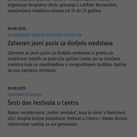
organizuje besplatnu školu pjevanja s Latifom Moćevićem,
namijenjenu mladima uzrasta od 15 do 25 godina.
09.09.2025.
ZA MOBILNOST MLADIH IZDVOJENO 30.000 KM
Zatvoren javni poziv za dodjelu sredstava
Zatvoren je javni poziv za dodjelu sredstava iz granta za
mobilnost mladih sa područja općine Centar jer su novčana
sredstva koja su obezbijeđena u ovogodišnjem budžetu Općine
za ovu namjenu utrošena.
20.08.2025.
PROGRAM ZA SRIJEDU
Šesti dan Festivala u Centru
Nakon nezaboravne „Večeri sevdaha“, koja je sinoć u Radićevoj
ulici okupila brojne posjetioce, Festival u Centru i danas donosi
raznovrstan sadržaj za sve generacije.