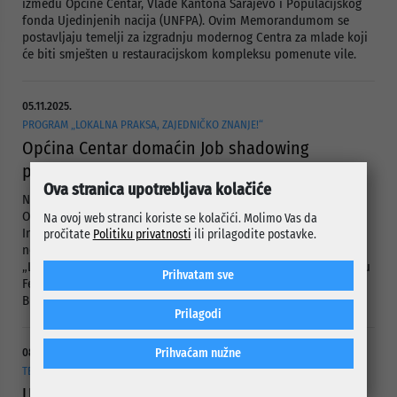
između Općine Centar, Vlade Kantona Sarajevo i Populacijskog
fonda Ujedinjenih nacija (UNFPA). Ovim Memorandumom se
postavljaju temelji za izgradnju modernog Centra za mlade koji
će biti smješten u restauracijskom kompleksu pomenute vile.
05.11.2025.
PROGRAM „LOKALNA PRAKSA, ZAJEDNIČKO ZNANJE!“
Općina Centar domaćin Job shadowing
programa za službenike za mlade
Ova stranica upotrebljava kolačiće
Načelnik Općine Centar Srđan Mandić i predsjedavajući
Općinskog vijeća Benjamin Isović ugostili su predstavnike
Na ovoj web stranci koriste se kolačići. Molimo Vas da
Instituta za razvoj mladih KULT i službenike za mlade u okviru
pročitate
Politiku privatnosti
ili prilagodite postavke.
novog Job shadowing programa za službenike za mlade u BiH –
„Lokalna praksa, zajedničko znanje!“, koji se provodi uz podršku
Prihvatam sve
Federalnog ministarstva kulture i sporta i Švedske ambasade u
BiH.
Prilagodi
Prihvaćam nužne
08.10.2025.
TENISKI KLUB „TENIS PRO“
Uručena zahvalnicu načelniku Mandiću