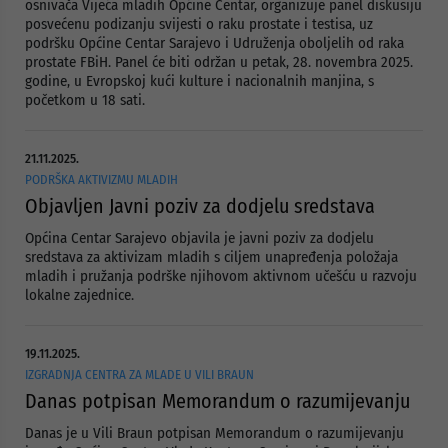
osnivača Vijeća mladih Općine Centar, organizuje panel diskusiju
posvećenu podizanju svijesti o raku prostate i testisa, uz
podršku Općine Centar Sarajevo i Udruženja oboljelih od raka
prostate FBiH. Panel će biti održan u petak, 28. novembra 2025.
godine, u Evropskoj kući kulture i nacionalnih manjina, s
početkom u 18 sati.
21.11.2025.
PODRŠKA AKTIVIZMU MLADIH
Objavljen Javni poziv za dodjelu sredstava
Općina Centar Sarajevo objavila je javni poziv za dodjelu
sredstava za aktivizam mladih s ciljem unapređenja položaja
mladih i pružanja podrške njihovom aktivnom učešću u razvoju
lokalne zajednice.
19.11.2025.
IZGRADNJA CENTRA ZA MLADE U VILI BRAUN
Danas potpisan Memorandum o razumijevanju
Danas je u Vili Braun potpisan Memorandum o razumijevanju