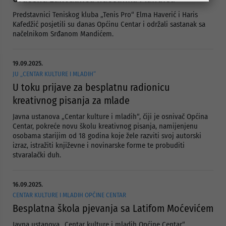
Predstavnici Teniskog kluba „Tenis Pro“ Elma Haverić i Haris
Kafedžić posjetili su danas Općinu Centar i održali sastanak sa
načelnikom Srđanom Mandićem.
19.09.2025.
JU „CENTAR KULTURE I MLADIH“
U toku prijave za besplatnu radionicu
kreativnog pisanja za mlade
Javna ustanova „Centar kulture i mladih“, čiji je osnivač Općina
Centar, pokreće novu školu kreativnog pisanja, namijenjenu
osobama starijim od 18 godina koje žele razviti svoj autorski
izraz, istražiti književne i novinarske forme te probuditi
stvaralački duh.
16.09.2025.
CENTAR KULTURE I MLADIH OPĆINE CENTAR
Besplatna škola pjevanja sa Latifom Moćevićem
Javna ustanova „Centar kulture i mladih Općine Centar“