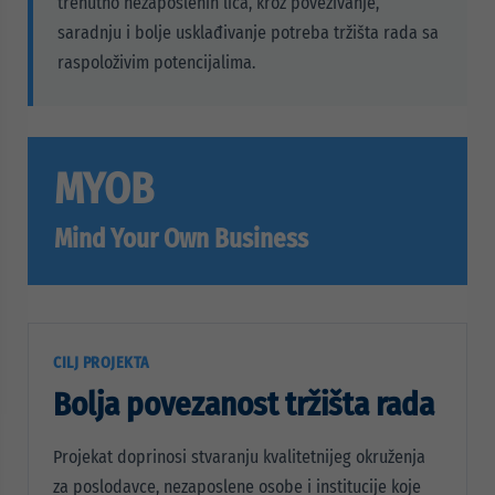
trenutno nezaposlenih lica, kroz povezivanje,
saradnju i bolje usklađivanje potreba tržišta rada sa
raspoloživim potencijalima.
MYOB
Mind Your Own Business
CILJ PROJEKTA
Bolja povezanost tržišta rada
Projekat doprinosi stvaranju kvalitetnijeg okruženja
za poslodavce, nezaposlene osobe i institucije koje