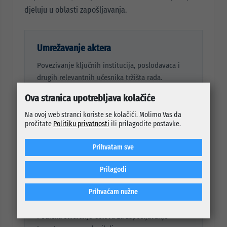
djeluju u oblasti zapošljavanja.
Umrežavanje aktera
Povezivanje ključnih institucija, poslodavaca i
drugih relevantnih učesnika tržišta rada.
Ova stranica upotrebljava kolačiće
Na ovoj web stranci koriste se kolačići. Molimo Vas da
Potrebe poslodavaca
pročitate
Politiku privatnosti
ili prilagodite postavke.
Bolje prepoznavanje i zadovoljavanje potreba
Prihvatam sve
poslodavaca za radnom snagom.
Prilagodi
Prihvaćam nužne
Zapošljavanje
Podrška stvaranju uslova za zapošljavanje