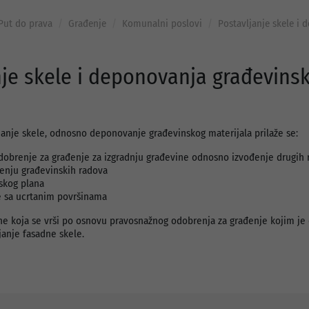
Put do prava
Građenje
Komunalni poslovi
Postavljanje skele i
nje skele i deponovanja građevins
ljanje skele, odnosno deponovanje građevinskog materijala prilaže se:
obrenje za građenje za izgradnju građevine odnosno izvođenje drugih 
enju građevinskih radova
rskog plana
e sa ucrtanim površinama
ne koja se vrši po osnovu pravosnažnog odobrenja za građenje kojim je 
janje fasadne skele.