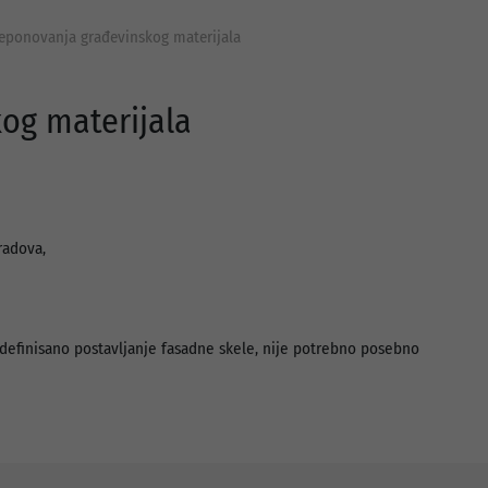
 deponovanja građevinskog materijala
kog materijala
radova,
definisano postavljanje fasadne skele, nije potrebno posebno