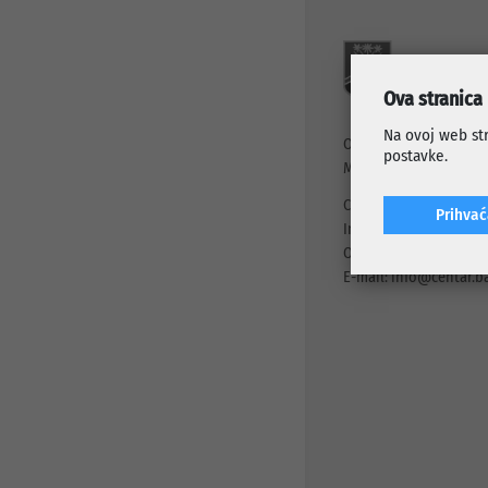
Javni pozivi i konkursi
Info za investitore
Osnovni podaci
Preduzetnički servis
Djelatnosti
Projekti
Ova stranica
Statut preduzeća
Organi preduzeća
Na ovoj web str
Općina Centar Sarajev
postavke.
Odluke i Akti
Mis Irbina 1, 71000 Sa
Centrala: +387 33 56 23
Prihva
Informacije: +387 33 56
Otvorena linija (24/7): 
E-mail:
info@centar.b