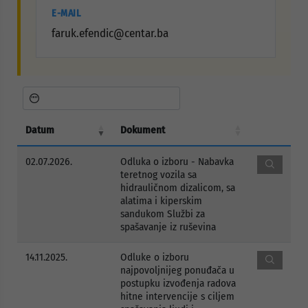
E-MAIL
faruk.efendic@centar.ba
Datum
Dokument
02.07.2026.
Odluka o izboru - Nabavka
teretnog vozila sa
hidrauličnom dizalicom, sa
alatima i kiperskim
sandukom Službi za
spašavanje iz ruševina
14.11.2025.
Odluke o izboru
najpovoljnijeg ponuđača u
postupku izvođenja radova
hitne intervencije s ciljem