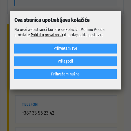
Ova stranica upotrebljava kolačiće
Na ovoj web stranci koriste se kolačići. Molimo Vas da
KONTAKT SLUŽBE
pročitate
Politiku privatnosti
ili prilagodite postavke.
Pomoćnik općinskog
Prihvatam sve
načelnika: Faruk Efendić
Prilagodi
Za informacije iz djelokruga rada Službe za civilnu
Prihvaćam nužne
zaštitu možete se obratiti putem navedenih kontakt
podataka.
TELEFON
+387 33 56 23 42