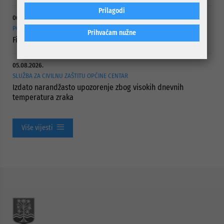
Prilagodi
06.08.2026.
POTPISANI UGOVORI
Prihvaćam nužne
Finansijska pomoć ustanovama socijalne zaštite
05.08.2026.
SLUŽBA ZA CIVILNU ZAŠTITU OPĆINE CENTAR
Izdato narandžasto upozorenje zbog visokih dnevnih
temperatura zraka
Više vijesti