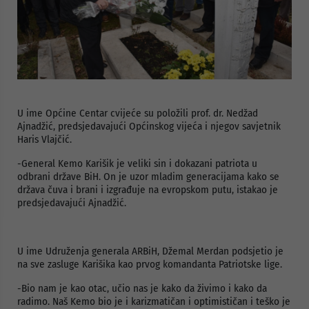
U ime Općine Centar cvijeće su položili prof. dr. Nedžad
Ajnadžić, predsjedavajući Općinskog vijeća i njegov savjetnik
Haris Vlajčić.
-General Kemo Karišik je veliki sin i dokazani patriota u
odbrani države BiH. On je uzor mladim generacijama kako se
država čuva i brani i izgrađuje na evropskom putu, istakao je
predsjedavajući Ajnadžić.
U ime Udruženja generala ARBiH, Džemal Merdan podsjetio je
na sve zasluge Karišika kao prvog komandanta Patriotske lige.
-Bio nam je kao otac, učio nas je kako da živimo i kako da
radimo. Naš Kemo bio je i karizmatičan i optimističan i teško je