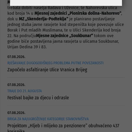
Mjesnoj zajednici „Mejtaš Bjelave“.
Dodatnu javnu rasvjetu bi
trebala dobiti naselja Radava i Uževice, te Nahorevska ulica
kod broja 14 u
Mjesnoj zajednici „Pionirska dolina-Nahorevo“
,
dok u
MZ „Skenderija-Podtekija“
je planirano postavljanje
jednog stuba javne rasvjete kod stepeništa koje povezuje ulice
Borak i Put mladih Muslimana, te u Ulici Skenderija kod broja
22. Na području
Mjesne zajednice „Soukbunar“
tokom ove
godine biće postavljena javna rasvjeta u ulicama Soukbunar,
Urijan Dedina 39 i 83.
07.08.2026.
RJEŠAVANJE DUGOGODIŠNJEG PROBLEMA PUTNE POVEZANOSTI
Započelo asfaltiranje Ulice Vranica Brijeg
07.08.2026.
TRAJE DO 21. AUGUSTA
Festival bajke za djecu i odrasle
07.08.2026.
BRIGA ZA NAJUGROŽENIJE KATEGORIJE STANOVNIŠTVA
Projektom „Hljeb i mlijeko za penzionere“ obuhvaćeno 437
korisnika