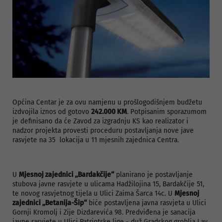
Općina Centar je za ovu namjenu u prošlogodišnjem budžetu
izdvojila iznos od gotovo
242.000 KM
. Potpisanim sporazumom
je definisano da će Zavod za izgradnju KS kao realizator i
nadzor projekta provesti proceduru postavljanja nove jave
rasvjete na 35
lokacija u 11 mjesnih zajednica Centra.
U
Mjesnoj zajednici „Bardakčije“
planirano je postavljanje
stubova javne rasvjete u ulicama Hadžilojina 15, Bardakčije 51,
te novog rasvjetnog tijela u Ulici Zaima Šarca 14c. U
Mjesnoj
zajednici „Betanija-Šip“
biće postavljena javna rasvjeta u Ulici
Gornji Kromolj i Zije Dizdarevića 98. Predviđena je sanacija
javne rasvjete u Ulici Patriotske lige - duž Gradskog groblja Lav,