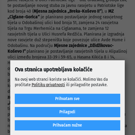
te postavljanje novog stuba za javnu rasvjetu u Patriotske lige
kod broja 40 (
Mjesna zajednica „Breka-Koševo II“
), u
MZ
„Ciglane-Gorica“
je planirano postavljanje jednog rasvjetnog
tijela u Odobašinoj ulici kod broja 51, zamjena 24 rasvjetna
tijela na Trgu Merhemića na Ciglanama, te zamjena 12
rasvjetnih tijela u Ulici Husrefa Redžića. Planirana je izgradnja
nove rasvjete duž stepeništa koje povezuje ulice Avde Hume i
Odobašinu. Na području
Mjesne zajednice „Džidžikovac-
Koševo I“
planirano je postavljanje rasvjetnih tijela u Alipašinoj
ulici između brojeva 33-39 i 59-65, u Hasana Kikića 8 i 14,
Hadži-Idrizova 39, Josipa Vancaša 26-28. Nova rasvjeta tokom
ove godine treba biti postavljena i
u ulici 105. motorizovane
Ova stranica upotrebljava kolačiće
brigade 16-16a, na spoju ulica 105. mtbr i Branka Galeba, te je
Na ovoj web stranci koriste se kolačići. Molimo Vas da
planirano postavljanje dodatnih rasvjetnih tijela na stepeništu
pročitate
Politiku privatnosti
ili prilagodite postavke.
koje povezuje ulice Alberta Fortisa i Kaukčijina, kao i zamjena
dotrajalih drvenih stubova u Ulici Braće Kadić (
Mjesna
zajednica „Hrastovi-Mrkovići“
). Na području
Mjesne zajednice
Prihvatam sve
„Marijin dvor-Crni vrh“
, osim zamjene dotrajalih rasvjetnih
tijela duž Kranjčevićeve ulice, također je planirano
Prilagodi
postavljanje stubova ulične rasvjete u pomenutoj ulici između
brojeva 2-34, 13-21 i 15-43. Također je planirano postavljanje
Prihvaćam nužne
novog rasvjetnog tijela u pasažu u Ulici Dolina 11. Nova rasvjeta
biće postavljena u Ulici Mehmeda Šakira Kurtćehajića u