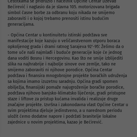
Čestitkama se pridružio i načelnik Općine Centar Dževad
Bećirević i naglasio da je slavna 105. motorizovana brigada
simbol časne borbe za odbranu koju nikada ne smijemo
zaboraviti i o kojoj trebamo prenositi istinu budućim
generacijama.
- Općina Centar u kontinuitetu istinski podržava sve
manifestacije koje kazuju o veličanstvenom otporu boraca
opkoljenog grada i drami ratnog Sarajeva 92'-95'. Želimo da o
tome uče naši najmlađi i buduće generacije koje će jednog
dana voditi Bosnu i Hercegovinu. Kao što ne smije izblijediti
slika na najhrabrije i najbolje sinove ove zemlje, tako ne
smijemo zaboraviti ni njihove porodice. Općina Centar
podržava i finansira mnogobrojne projekte boračkih udruženja
sa kojima imamo izuzetnu saradnju. Općina gradi spomen
obilježja, finansijski pomaže najugroženije boračke porodice,
podržava njihovo banjsko-klimatsko liječenje, gradi pristupne
staze i liftove za pristup kućama invalida i realizuje druge
značajne projekte. Izvršna i zakonodavna vlast Općine Centar u
svim projektima djeluje jedinstveno, a u narednom periodu
uložit ćemo dodatne napore i podržati branitelje lokalne
zajednice u novim projektima, kazao je Bećirević.