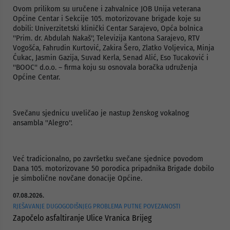
Ovom prilikom su uručene i zahvalnice JOB Unija veterana
Općine Centar i Sekcije 105. motorizovane brigade koje su
dobili: Univerzitetski klinički Centar Sarajevo, Opća bolnica
''Prim. dr. Abdulah Nakaš'', Televizija Kantona Sarajevo, RTV
Vogošća, Fahrudin Kurtović, Zakira Šero, Zlatko Voljevica, Minja
Ćukac, Jasmin Gazija, Suvad Kerla, Senad Alić, Eso Tucaković i
''BOOC'' d.o.o. – firma koju su osnovala boračka udruženja
Općine Centar.
Svečanu sjednicu uveličao je nastup ženskog vokalnog
ansambla ''Alegro''.
Već tradicionalno, po završetku svečane sjednice povodom
Dana 105. motorizovane 50 porodica pripadnika Brigade dobilo
je simbolične novčane donacije Općine.
07.08.2026.
RJEŠAVANJE DUGOGODIŠNJEG PROBLEMA PUTNE POVEZANOSTI
Započelo asfaltiranje Ulice Vranica Brijeg