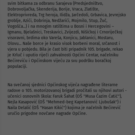
svim bitkama za odbranu Sarajeva (Predsjedništvo,
Dobrovoljačka, Skenderija, Borije, Vraca, Zlatište,
Elektroprivreda, Trg heroja, Ilidža, Jarčedoli, Grbavica, Jevrejsko
groblje, Azići, Dobrinja, Nedžarići, Mojmilo, Stup, Žuč,
Vogošća...) i na mnogim ratištima u Bosni i Hercegovini –
Igmanu, Bjelašnici, Treskavici, Zvijezdi, Nišićkoj i Crnoriječkoj
visoravni, brdima oko Vareša, Konjicu, Jablanici, Mostaru,
Olovu... Naše borce je krasio visok borbeni moral, srčanost i
vjera u pobjedu. Bila je čast biti pripadnik 105. brigade, rekao
je Krluč i uputio riječi zahvalnosti Općini Centar, načelniku
Bećireviću i Općinskom vijeću za svu podršku boračkoj
populaciji.
Na svečanoj sjednici Općinskog vijeća nagrađene literarne
radove o 105. motorizovanoj brigadi pročitali su njihovi autori -
učenici osnovnih škola: Faruk Šahat (OŠ ''Musa Ćazim Ćatić''),
Nejla Kasapović (OŠ ''Mehmed-beg Kapetanović Ljubušak'') i
Naila Delalić (OŠ ''Hasan Kikić'') kojima je načelnik Bećirević
uručio prigodne novčane nagrade Općine.