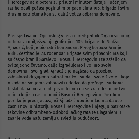
i Hercegovine a potom su prisutni minutom šutnje i učenjem
Fatihe odali počast poginulim pripadnicima 105. brigade i svim
drugim patriotima koji su dali život za odbranu domovine.
Predsjedavajući Općinskog vijeća i predsjednik Organizacionog
odbora za obilježavanje godišnjice 105. brigade dr. Nedžad
Ajnadžić, koji je bio ratni komandant Prvog korpusa Armije
RBiH, čestitao je 23. rođendan Brigade svim pripadnicima koji
su časno branili Sarajevo i Bosnu i Hercegovinu te zaželio da
svi zajedno čuvamo, dalje izgrađujemo i volimo svoju
domovinu i svoj grad. Ajnadžić je naglasio da posebnu
zahvalnost dugujemo patriotima koji su dali svoje živote i koje
nikada ne smijemo zaboraviti i dodao da preživjeli sudionici
teških dana moraju biti još odlučniji da se vrati dostojanstvo
onima koji su časno branili Bosnu i Hercegovinu. Posebnu
poruku je predsjedavajući Ajnadžić uputio mladima da uče
časnu noviju historiju Bosne i Hercegovine i njeguju patriotske
tekovine odbrambeno-oslobodilačkog rata te ulaganjem u
znanje vode našu zemlju u svjetliju budućnost.