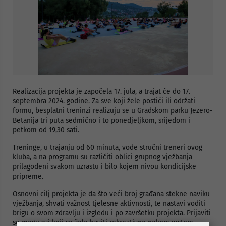
Realizacija projekta je započela 17. jula, a trajat će do 17.
septembra 2024. godine. Za sve koji žele postići ili održati
formu, besplatni treninzi realizuju se u Gradskom parku Jezero-
Betanija tri puta sedmično i to ponedjeljkom, srijedom i
petkom od 19,30 sati.
Treninge, u trajanju od 60 minuta, vode stručni treneri ovog
kluba, a na programu su različiti oblici grupnog vježbanja
prilagođeni svakom uzrastu i bilo kojem nivou kondicijske
pripreme.
Osnovni cilj projekta je da što veći broj građana stekne naviku
vježbanja, shvati važnost tjelesne aktivnosti, te nastavi voditi
brigu o svom zdravlju i izgledu i po završetku projekta. Prijaviti
se mogu svi koji se žele baviti rekreativno nekom vrstom