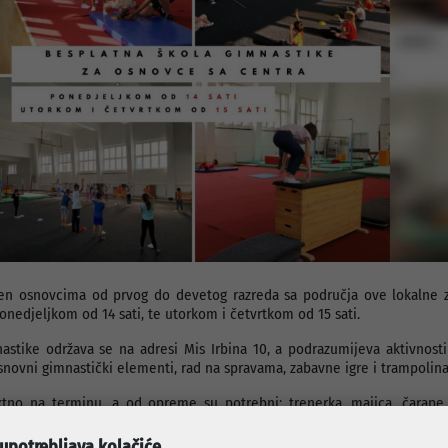
jen osnovcima od prvog do devetog razreda sa područja ove lokalne z
onedjeljkom od 14 sati, te utorkom i četvrtkom od 15 sati.
astike održava se na adresi Mis Irbina 10, a podrazumijeva aktivnosti
snovni gimnastički elementi, rad na spravama, zabavne igre i trampolina
ektno na terminu, a od opreme su potrebni: trenerka, majica, čarape 
sa vodom.
 upotrebljava kolačiće