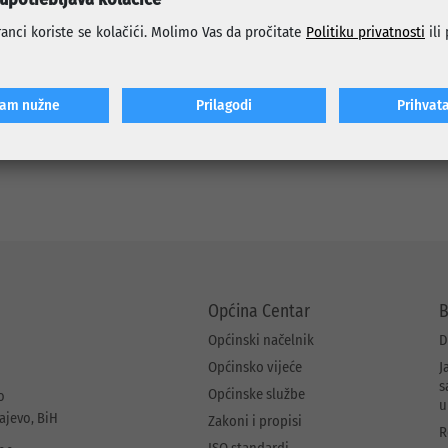
ljanje što većeg broja osnovaca, obzirom da su sport, kao i sportske ak
vo u ovom razvojnom periodu djece. Također cilj je da se svestrano i 
anci koriste se kolačići. Molimo Vas da pročitate
Politiku privatnosti
ili
bazičnu motoričku strukturu pokreta kao osnovu za nadogradnju e
to će im omogućiti postizanje boljih rezultata u sportu.
 škole gimnastike su profesori sporta i tjelesnog odgoja.
ćam nužne
Prilagodi
Prihvat
acije vezane za besplatnu školu gimnastike, možete dobiti put
Općina Centar
B
Općinski načelnik
D
Općinsko vijeće
J
s
Općinske službe
o
u
rajevo, BiH
Zakoni i propisi
R