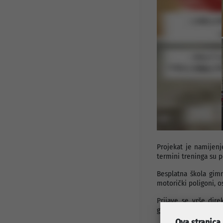
Javni pozivi i konkursi
Info za investitore
Osnovni podaci
Preduzetnički servis
Djelatnosti
Projekti
Statut preduzeća
Organi preduzeća
Odluke i Akti
Projekat je namijen
termini treninga su p
Besplatna škola gimn
motorički poligoni, o
Prijave se vrše dir
gimnastiku, te boca 
Ova stranica