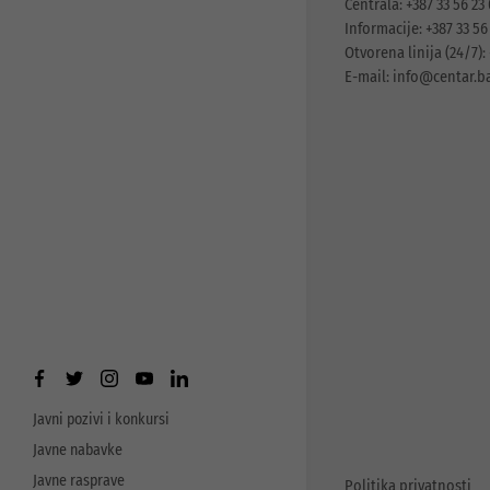
Centrala: +387 33 56 23
Informacije: +387 33 56
Otvorena linija (24/7): 
E-mail:
info@centar.b
Javni pozivi i konkursi
Javne nabavke
Javne rasprave
Politika privatnosti