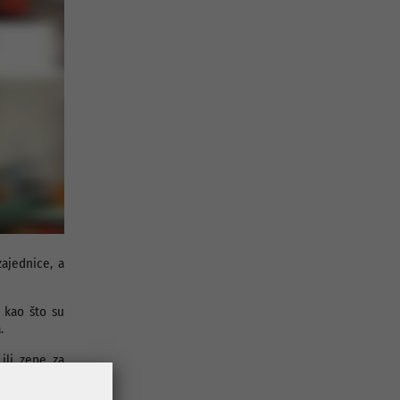
ajednice, a
 kao što su
.
ili zepe za