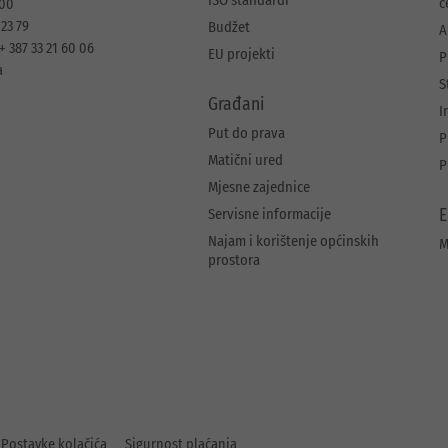
ISO standardi
c
 00
 23 79
Budžet
A
+ 387 33 21 60 06
EU projekti
P
a
S
Građani
I
Put do prava
P
Matični ured
P
Mjesne zajednice
Servisne informacije
E
Najam i korištenje općinskih
M
prostora
Postavke kolačića
Sigurnost plaćanja