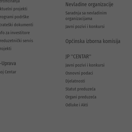
ertificiranja
Nevladine organizacije
ktuelni projekti
Saradnja sa nevladinim
rogrami podrške
organizacijama
trateški dokumenti
Javni pozivi i konkursi
nfo za investitore
reduzetnički servis
Općinska izborna komisija
rojekti
JP ''CENTAR''
-Uprava
Javni pozivi i konkursi
oj Centar
Osnovni podaci
Djelatnosti
Statut preduzeća
Organi preduzeća
Odluke i Akti