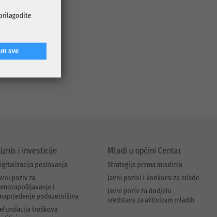
tivnosti, od
sistematski
 prilagodite
lementarnih
am sve
em mail-a:
iznis i investicije
Mladi u općini Centar
igitalizacija poslovanja
Strategija prema mladima
avni poziv za
Javni pozivi i konkursi za mlade
amozapošljavanje i
Javni poziv za dodjelu
naprjeđenje poduzetništva
sredstava za aktivizam mladih
efundacija troškova