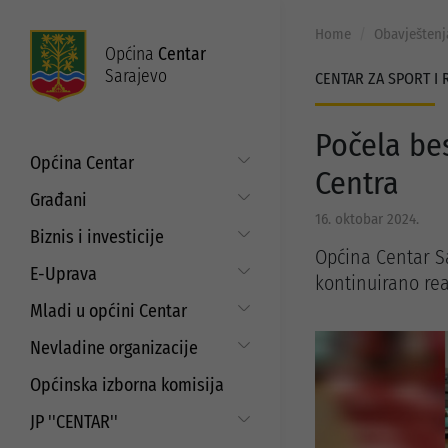
Home
Obavještenj
Općina
Centar
Sarajevo
CENTAR ZA SPORT I 
Počela be
Općina Centar
Centra
Općinski načelnik
Građani
16. oktobar 2024.
Općinsko vijeće
Put do prava
Biznis i investicije
Općinske službe
Općina Centar Sa
Matični ured
Digitalizacija poslovanja
E-Uprava
kontinuirano rea
Zakoni i propisi
Mjesne zajednice
Javni poziv za samozapošljavanje i
Moj Centar
Mladi u općini Centar
ISO standardi
unaprjeđenje poduzetništva
Servisne informacije
Budžet
Strategija prema mladima
Refundacija troškova certificiranja
Nevladine organizacije
Najam i korištenje općinskih
prostora
EU projekti
Javni pozivi i konkursi za mlade
Aktuelni projekti
Saradnja sa nevladinim
Općinska izborna komisija
organizacijama
Javni poziv za dodjelu sredstava za
Programi podrške
aktivizam mladih
JP ''CENTAR''
Javni pozivi i konkursi
Strateški dokumenti