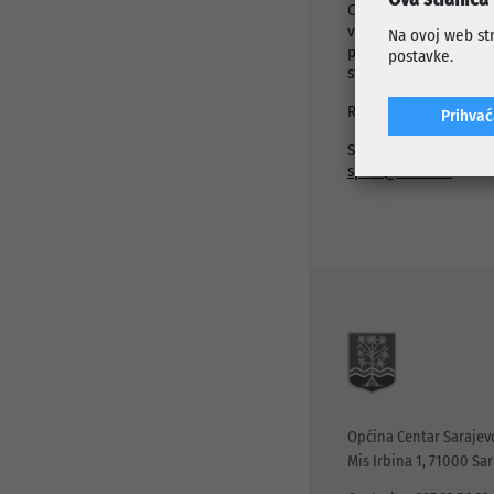
Cilj projekta je okup
velikog značaja upra
Na ovoj web str
pripreme i usvoje 
postavke.
struktura kretanja, š
Realizatori besplatne
Prihva
Sve dodatne inform
sport@csrsa.ba
Općina Centar Sarajev
Mis Irbina 1, 71000 Sa