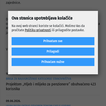
zajednice.
Ova stranica upotrebljava kolačiće
Da podsjetimo, Općinsko vijeće je na 3. redovnoj sjednici
održanoj 31. januara 2025. godine na prijedlog načelnika Srđana
Na ovoj web stranci koriste se kolačići. Molimo Vas da
Mandića usvojilo Odluku o organizaciji sistema parkiranja na
pročitate
Politiku privatnosti
ili prilagodite postavke.
javnim parking površinama.
Prihvatam sve
Vrijeme trajanja anketiranja će biti
do 30. marta 2025. godine
.
Prilagodi
Prihvaćam nužne
10.06.2026.
BRIGA ZA NAJUGROŽENIJE KATEGORIJE STANOVNIŠTVA
Projektom „Hljeb i mlijeko za penzionere“ obuhvaćeno 423
korisnika
09.06.2026.
JAVNI POZIV OSTAJE OTVOREN TOKOM CIJELE GODINE