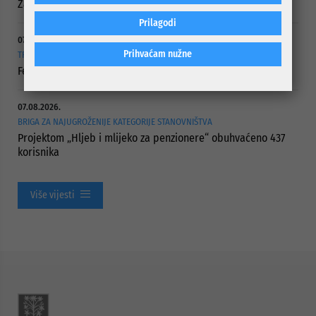
Započelo asfaltiranje Ulice Vranica Brijeg
Prilagodi
07.08.2026.
Prihvaćam nužne
TRAJE DO 21. AUGUSTA
Festival bajke za djecu i odrasle
07.08.2026.
BRIGA ZA NAJUGROŽENIJE KATEGORIJE STANOVNIŠTVA
Projektom „Hljeb i mlijeko za penzionere“ obuhvaćeno 437
korisnika
Više vijesti