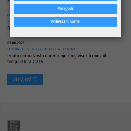
korisnika
Prilagodi
06.08.2026.
POTPISANI UGOVORI
Prihvaćam nužne
Finansijska pomoć ustanovama socijalne zaštite
05.08.2026.
SLUŽBA ZA CIVILNU ZAŠTITU OPĆINE CENTAR
Izdato narandžasto upozorenje zbog visokih dnevnih
temperatura zraka
Više vijesti