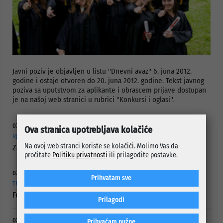
Javni poziv je objavljen u listu ''Dnevni avaz'' 6. juna 2012.
godine i ostaje otvoren do 20. juna 2012. godine. Tekst javnog
poziva sa uputstvom za aplikante i obrascem prijave dostupan
je na našoj web stranici u rubrici ''Konkursi i oglasi''.
07.08.2026.
Ova stranica upotrebljava kolačiće
RJEŠAVANJE DUGOGODIŠNJEG PROBLEMA PUTNE POVEZANOSTI
Na ovoj web stranci koriste se kolačići. Molimo Vas da
Započelo asfaltiranje Ulice Vranica Brijeg
pročitate
Politiku privatnosti
ili prilagodite postavke.
07.08.2026.
Prihvatam sve
TRAJE DO 21. AUGUSTA
Festival bajke za djecu i odrasle
Prilagodi
07.08.2026.
Prihvaćam nužne