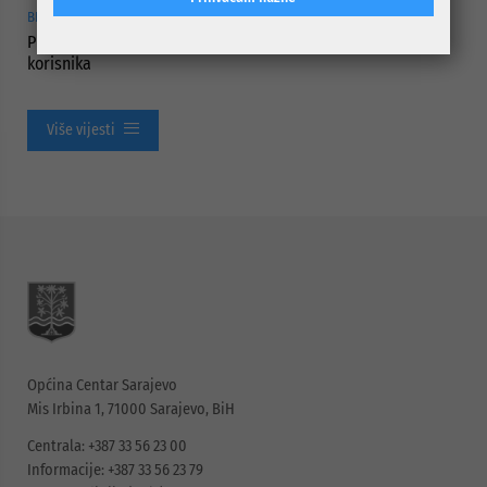
BRIGA ZA NAJUGROŽENIJE KATEGORIJE STANOVNIŠTVA
Projektom „Hljeb i mlijeko za penzionere“ obuhvaćeno 437
korisnika
Više vijesti
Općina Centar Sarajevo
Mis Irbina 1, 71000 Sarajevo, BiH
Centrala: +387 33 56 23 00
Informacije: +387 33 56 23 79