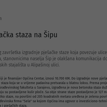
I
ačka staza na Šipu
završetka izgradnje pješačke staze koja povezuje ulice
nu, stanovnicima naselja Šip je olakšana komunikacija d
kih stajališta u Alipašinoj ulici.
čiji je finansijer Općina Centar, iznosi 10.700 KM. Do izgradnje nove pješ
 staza koja se u vrijeme padavina pretvarala u blatnu lokvu. Prema proj
Građevinskog fakulteta u Sarajevu, izgrađena je nova betonska staza duž
koju su postavljene kulir ploče. Sa obje strane staze postavljeno je 127 
Oko staze, na površini od 205 kvadratnih metara uređena je zelena površ
ađevinska firma ''Sela'' sa kojom Općina ima ugovor o investiciono-teh
 i pješačkih staza.