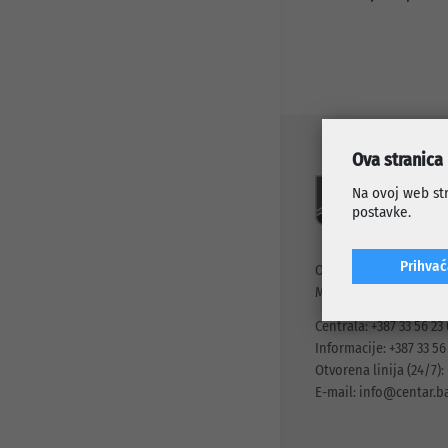
Javni pozivi i konkursi
Info za investitore
Osnovni podaci
Preduzetnički servis
Djelatnosti
Projekti
Statut preduzeća
Organi preduzeća
Odluke i Akti
Ova stranica
Na ovoj web str
postavke.
Prihva
Općina Centar Sarajev
Mis Irbina 1, 71000 Sa
Centrala: +387 33 56 23
Informacije: +387 33 56
Otvorena linija (24/7): 
E-mail:
info@centar.b