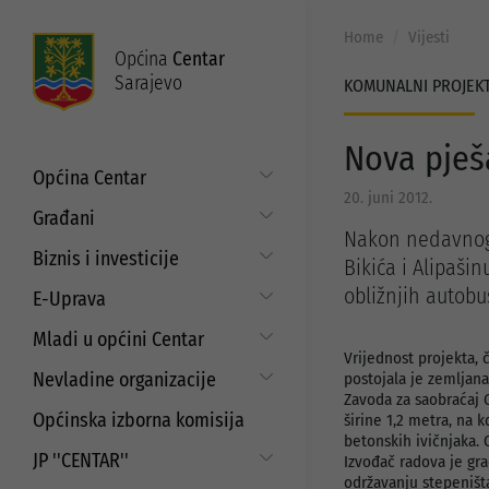
Home
Vijesti
Općina
Centar
Sarajevo
KOMUNALNI PROJEKT
Nova pješ
Općina Centar
20. juni 2012.
Općinski načelnik
Građani
Nakon nedavnog 
Općinsko vijeće
Put do prava
Biznis i investicije
Bikića i Alipaši
Općinske službe
Matični ured
Digitalizacija poslovanja
obližnjih autobus
E-Uprava
Zakoni i propisi
Mjesne zajednice
Javni poziv za samozapošljavanje i
Moj Centar
Mladi u općini Centar
ISO standardi
unaprjeđenje poduzetništva
Servisne informacije
Vrijednost projekta, 
Budžet
Strategija prema mladima
Refundacija troškova certificiranja
Nevladine organizacije
Najam i korištenje općinskih
postojala je zemljana
prostora
Zavoda za saobraćaj 
EU projekti
Javni pozivi i konkursi za mlade
Aktuelni projekti
Saradnja sa nevladinim
Općinska izborna komisija
širine 1,2 metra, na 
organizacijama
Javni poziv za dodjelu sredstava za
Programi podrške
betonskih ivičnjaka. 
aktivizam mladih
JP ''CENTAR''
Izvođač radova je gr
Javni pozivi i konkursi
Strateški dokumenti
održavanju stepeništa