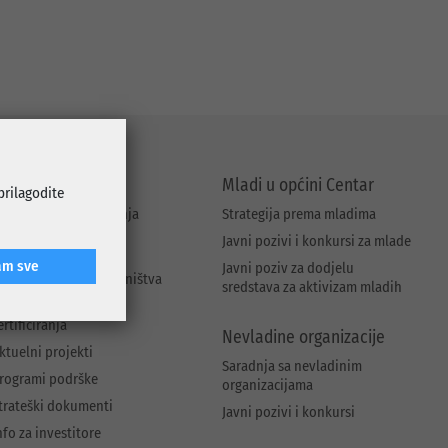
iznis i investicije
Mladi u općini Centar
 prilagodite
igitalizacija poslovanja
Strategija prema mladima
avni poziv za
Javni pozivi i konkursi za mlade
amozapošljavanje i
am sve
Javni poziv za dodjelu
naprjeđenje poduzetništva
sredstava za aktivizam mladih
efundacija troškova
ertificiranja
Nevladine organizacije
ktuelni projekti
Saradnja sa nevladinim
rogrami podrške
organizacijama
trateški dokumenti
Javni pozivi i konkursi
nfo za investitore