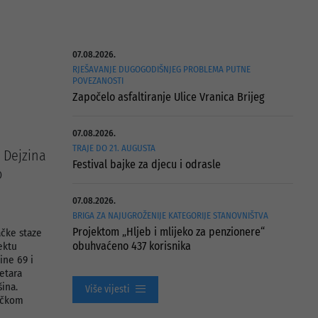
07.08.2026.
RJEŠAVANJE DUGOGODIŠNJEG PROBLEMA PUTNE
POVEZANOSTI
Započelo asfaltiranje Ulice Vranica Brijeg
07.08.2026.
TRAJE DO 21. AUGUSTA
 Dejzina
Festival bajke za djecu i odrasle
o
07.08.2026.
BRIGA ZA NAJUGROŽENIJE KATEGORIJE STANOVNIŠTVA
Projektom „Hljeb i mlijeko za penzionere“
ačke staze
obuhvaćeno 437 korisnika
ektu
ine 69 i
metara
ina.
Više vijesti
ničkom