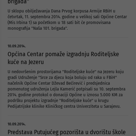
brigada''
U sklopu obilježavanja Dana Prvog korpusa Armije RBiH u
četvrtak, 11. septembra 2014. godine u velikoj sali Općine Centar
(Mis Irbina 1) sa početkom u 18 sati bit će promovisana
monografija ''Naša 101. brigada''.
10.09.2014.
Općina Centar pomaže izgradnju Roditeljske
kuće na Jezeru
U nedovršenim prostorijama ''Roditeljske kuće'' na Jezeru koju
gradi Udruženje ''Srce za djecu koja boluju od raka u FBiH''
načelnik Općine Centar Dževad Bećirević i predsjednica
pomenutog udruženja Lejla Kamerić potpisali su 10. septembra
2014. godine protokol o donaciji Općine u iznosu 5.000 KM za
podršku projektu izgradnje ''Roditeljske kuće'' u krugu
Pedijatrijske klinike Kliničkog centra Univerziteta u Sarajevu.
10.09.2014.
Predstava Putujućeg pozorišta u dvorištu škole