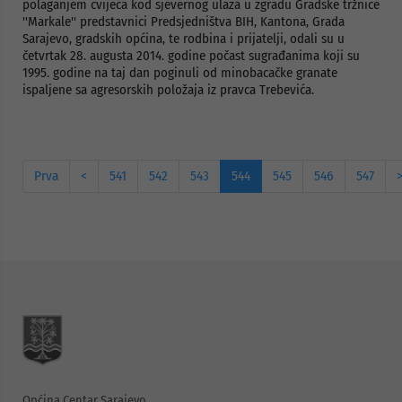
polaganjem cvijeća kod sjevernog ulaza u zgradu Gradske tržnice
''Markale'' predstavnici Predsjedništva BIH, Kantona, Grada
Sarajevo, gradskih općina, te rodbina i prijatelji, odali su u
četvrtak 28. augusta 2014. godine počast sugrađanima koji su
1995. godine na taj dan poginuli od minobacačke granate
ispaljene sa agresorskih položaja iz pravca Trebevića.
Prva
<
541
542
543
544
545
546
547
Općina Centar Sarajevo