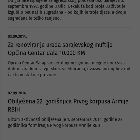
Od granate ispaljene sa agresorskog položaja oko Sarajeva 3.
septembra 1992. godine u Ulici Čekaluša kod broja 33 život je
izgubilo pet naših sugrađana - od kojih je troje djece, a dvoje
sugrađana je teško ranjeno.
03.09.2014.
Za renoviranje ureda sarajevskog muftije
Općina Centar dala 10.000 KM
Općina Centar Sarajevo već dugi niz godina njeguje i održava
dobru saradnju sa vjerskim zajednicama, uvažavajući njihov rad
i aktivnosti koje provode
02.09.2014.
Obilježena 22. godišnjica Prvog korpusa Armije
RBIH
Nizom aktivnosti obilježena je 1. septembra 2014. godine 22.
godišnjica formiranja Prvog korpusa Armije RBIH.