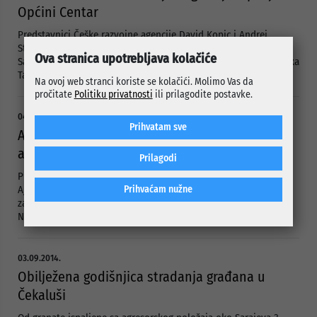
Općini Centar
Predstavnici Češke razvojne agencije David Kopic i Andrej
Stojkovič posjetili su 3. septembra 2014. godine Općinu Centar
Ova stranica upotrebljava kolačiće
Sarajevo, gdje su im domaćini bili savjetnici općinskog načelnika
Tarik Hadžiomerović i Muamer Hodžić.
Na ovoj web stranci koriste se kolačići. Molimo Vas da
pročitate
Politiku privatnosti
ili prilagodite postavke.
04.09.2014.
Prihvatam sve
Ajnadžić primio zamjenika ministra javne
administracije Kosova
Prilagodi
Predsjedavajući Općinskog vijeća Centar Sarajevo Nedžad
Ajnadžić primio je 3. septembra 2014. godine u Općini Centar
Prihvaćam nužne
zamjenika ministra javne administracije Republike Kosovo
Nedžmedina Kastratija.
03.09.2014.
Obilježena godišnjica stradanja građana u
Čekaluši