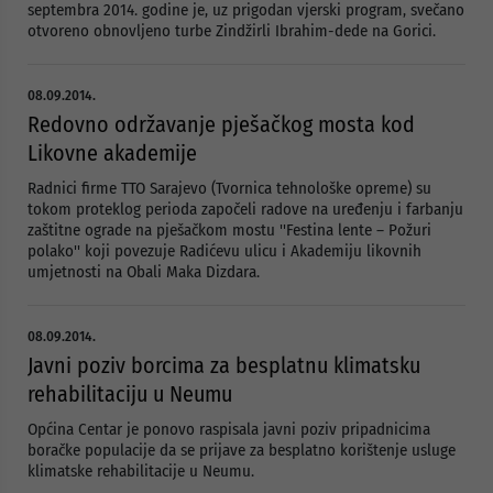
septembra 2014. godine je, uz prigodan vjerski program, svečano
otvoreno obnovljeno turbe Zindžirli Ibrahim-dede na Gorici.
08.09.2014.
Redovno održavanje pješačkog mosta kod
Likovne akademije
Radnici firme TTO Sarajevo (Tvornica tehnološke opreme) su
tokom proteklog perioda započeli radove na uređenju i farbanju
zaštitne ograde na pješačkom mostu ''Festina lente – Požuri
polako'' koji povezuje Radićevu ulicu i Akademiju likovnih
umjetnosti na Obali Maka Dizdara.
08.09.2014.
Javni poziv borcima za besplatnu klimatsku
rehabilitaciju u Neumu
Općina Centar je ponovo raspisala javni poziv pripadnicima
boračke populacije da se prijave za besplatno korištenje usluge
klimatske rehabilitacije u Neumu.