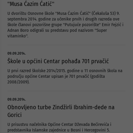
''Musa Ćazim Ćatić''
U dvorištu Osnovne škole ''Musa Ćazim Ćatić'' (Čekaluša 53) 9.
septembra 2014. godine za učenike prvih i drugih razreda ove
škole članovi pozorišne grupe ''Putujuće pozorište'' Emir Fejzić i
Adnan Boro odigrali su predstavu pod nazivom ''Super
vitaminko''.
09.09.2014.
Škole u općini Centar pohađa 701 prvačić
U prvi razred školske 2014/2015. godine u 11 osnovnih škola na
području općine Centar upisan je 701 prvačić (godišta
2008/2009).
09.09.2014.
Obnovljeno turbe Zindžirli Ibrahim-dede na
Gorici
U prisustvu načelnika Općine Centar Dževada Bećirevića i
predstavnika Islamske zajednice u Bosni i Hercegovini 5.