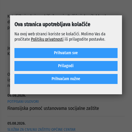
Katoličkoj crkvi za obilježavanje Božića i drugih blagdana
donirano je 6.250 KM, a 3.750 KM raspoređeno je za Srpsku
Ova stranica upotrebljava kolačiće
pravoslavnu crkvu za obilježavanje Vaskrsa.
Na ovoj web stranci koriste se kolačići. Molimo Vas da
pročitate
Politiku privatnosti
ili prilagodite postavke.
Jevrejskoj općini za obilježavanje Pesaha dodijeljeno je 2.500
Prihvatam sve
KM.
Prilagodi
Općina Centar je pored navedenih sredstava u 2015. godini
Prihvaćam nužne
izdvojila i 80 hiljada maraka za obnavljanje i rekonstrukciju
religijskih objekata.
06.08.2026.
POTPISANI UGOVORI
Finansijska pomoć ustanovama socijalne zaštite
05.08.2026.
SLUŽBA ZA CIVILNU ZAŠTITU OPĆINE CENTAR