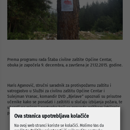
Prema programu rada Štaba civilne zaštite Općine Centar,
obuka je započela 9. decembra, a završena je 21.12.2015. godine.
Haris Aganović, stručni saradnik za protivpožarnu zaštitu i
vatrogastvo u Službi za civilnu zaštitu Općine Centar i
Sulejman Vranac, komandir DVD „Bjelave“ upoznali su prisutne
učenike kako se ponašati i zaštititi u slučaju izbijanja požara, te
ukazali na mjere i postupke koji se provode prilikom izbijanja
požara kako bi se izbjegle neželjene posljedice.
Ova stranica upotrebljava kolačiće
Na ovoj web stranci koriste se kolačići. Molimo Vas da