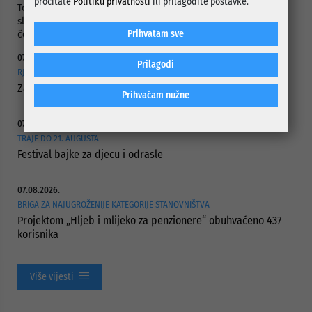
pročitate
Politiku privatnosti
ili prilagodite postavke.
Tokom obuke i predavanja učenici su imali priliku pogledati
slike o opasnostima i rizicima koje izaziva požar, kako po
čovjeka tako i po okolinu.
Prihvatam sve
07.08.2026.
Prilagodi
RJEŠAVANJE DUGOGODIŠNJEG PROBLEMA PUTNE POVEZANOSTI
Započelo asfaltiranje Ulice Vranica Brijeg
Prihvaćam nužne
07.08.2026.
TRAJE DO 21. AUGUSTA
Festival bajke za djecu i odrasle
07.08.2026.
BRIGA ZA NAJUGROŽENIJE KATEGORIJE STANOVNIŠTVA
Projektom „Hljeb i mlijeko za penzionere“ obuhvaćeno 437
korisnika
Više vijesti