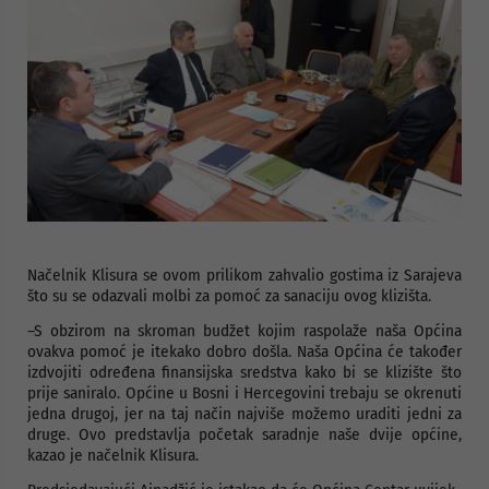
Načelnik Klisura se ovom prilikom zahvalio gostima iz Sarajeva
što su se odazvali molbi za pomoć za sanaciju ovog klizišta.
–S obzirom na skroman budžet kojim raspolaže naša Općina
ovakva pomoć je itekako dobro došla. Naša Općina će također
izdvojiti određena finansijska sredstva kako bi se klizište što
prije saniralo. Općine u Bosni i Hercegovini trebaju se okrenuti
jedna drugoj, jer na taj način najviše možemo uraditi jedni za
druge. Ovo predstavlja početak saradnje naše dvije općine,
kazao je načelnik Klisura.