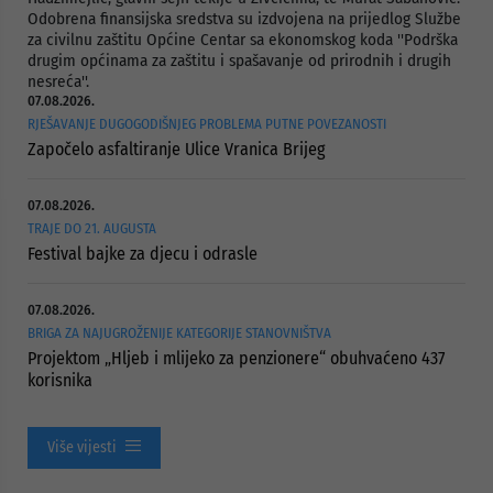
Odobrena finansijska sredstva su izdvojena na prijedlog Službe
za civilnu zaštitu Općine Centar sa ekonomskog koda ''Podrška
drugim općinama za zaštitu i spašavanje od prirodnih i drugih
nesreća''.
07.08.2026.
RJEŠAVANJE DUGOGODIŠNJEG PROBLEMA PUTNE POVEZANOSTI
Započelo asfaltiranje Ulice Vranica Brijeg
07.08.2026.
TRAJE DO 21. AUGUSTA
Festival bajke za djecu i odrasle
07.08.2026.
BRIGA ZA NAJUGROŽENIJE KATEGORIJE STANOVNIŠTVA
Projektom „Hljeb i mlijeko za penzionere“ obuhvaćeno 437
korisnika
Više vijesti