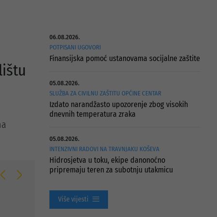
06.08.2026.
POTPISANI UGOVORI
Finansijska pomoć ustanovama socijalne zaštite
lištu
05.08.2026.
SLUŽBA ZA CIVILNU ZAŠTITU OPĆINE CENTAR
Izdato narandžasto upozorenje zbog visokih
dnevnih temperatura zraka
na
05.08.2026.
INTENZIVNI RADOVI NA TRAVNJAKU KOŠEVA
Hidrosjetva u toku, ekipe danonoćno
pripremaju teren za subotnju utakmicu
Više vijesti