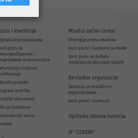
iznis i investicije
Mladi u općini Centar
igitalizacija poslovanja
Strategija prema mladima
avni poziv za
Javni pozivi i konkursi za mlade
amozapošljavanje i
Javni poziv za dodjelu
naprjeđenje poduzetništva
sredstava za aktivizam mladih
efundacija troškova
ertificiranja
Nevladine organizacije
ktuelni projekti
Saradnja sa nevladinim
rogrami podrške
organizacijama
trateški dokumenti
Javni pozivi i konkursi
nfo za investitore
reduzetnički servis
Općinska izborna komisija
rojekti
JP ''CENTAR''