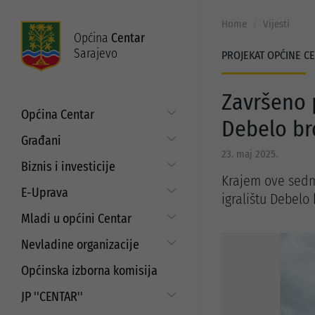
Home
Vijesti
Općina
Centar
Sarajevo
PROJEKAT OPĆINE CE
Završeno p
Općina Centar
Debelo b
Općinski načelnik
Građani
23. maj 2025.
Općinsko vijeće
Put do prava
Biznis i investicije
Općinske službe
Krajem ove sedm
Matični ured
Digitalizacija poslovanja
E-Uprava
igralištu Debelo
Zakoni i propisi
Mjesne zajednice
Javni poziv za samozapošljavanje i
Moj Centar
Mladi u općini Centar
ISO standardi
unaprjeđenje poduzetništva
Servisne informacije
Budžet
Strategija prema mladima
Refundacija troškova certificiranja
Nevladine organizacije
Najam i korištenje općinskih
prostora
EU projekti
Javni pozivi i konkursi za mlade
Aktuelni projekti
Saradnja sa nevladinim
Općinska izborna komisija
organizacijama
Javni poziv za dodjelu sredstava za
Programi podrške
aktivizam mladih
JP ''CENTAR''
Javni pozivi i konkursi
Strateški dokumenti