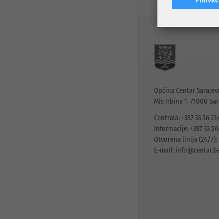
Općina Centar Sarajev
Mis Irbina 1, 71000 Sa
Centrala: +387 33 56 23
Informacije: +387 33 56
Otvorena linija (24/7): 
E-mail:
info@centar.b