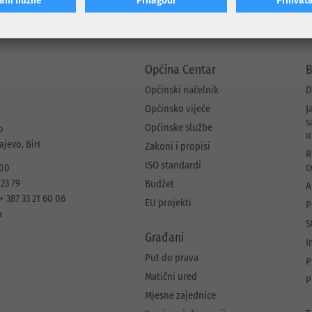
Općina Centar
B
Općinski načelnik
D
Općinsko vijeće
J
s
Općinske službe
o
u
rajevo, BiH
Zakoni i propisi
R
ISO standardi
c
 00
 23 79
Budžet
A
+ 387 33 21 60 06
EU projekti
P
a
S
Građani
I
Put do prava
P
Matični ured
P
Mjesne zajednice