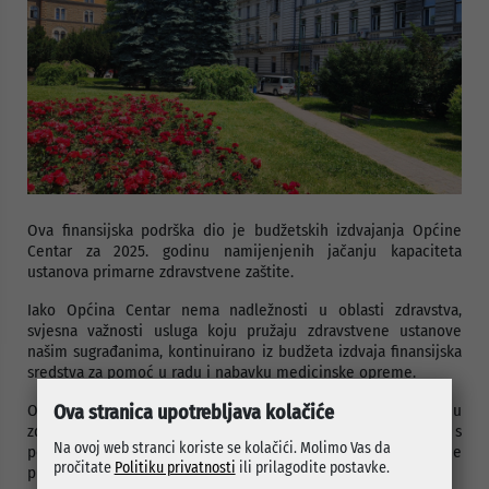
Ova finansijska podrška dio je budžetskih izdvajanja Općine
Centar za 2025. godinu namijenjenih jačanju kapaciteta
ustanova primarne zdravstvene zaštite.
Iako Općina Centar nema nadležnosti u oblasti zdravstva,
svjesna važnosti usluga koju pružaju zdravstvene ustanove
našim sugrađanima, kontinuirano iz budžeta izdvaja finansijska
sredstva za pomoć u radu i nabavku medicinske opreme.
Ova saradnja predstavlja još jedan korak ka unapređenju
Ova stranica upotrebljava kolačiće
zdravstvenih usluga za žene i majke u Kantonu Sarajevo, s
Na ovoj web stranci koriste se kolačići. Molimo Vas da
posebnim fokusom na ranu dijagnostiku i preventivne
pročitate
Politiku privatnosti
ili prilagodite postavke.
preglede.