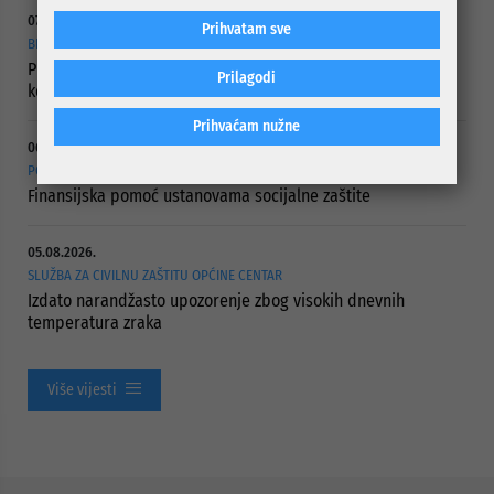
07.08.2026.
Prihvatam sve
BRIGA ZA NAJUGROŽENIJE KATEGORIJE STANOVNIŠTVA
Projektom „Hljeb i mlijeko za penzionere“ obuhvaćeno 437
Prilagodi
korisnika
Prihvaćam nužne
06.08.2026.
POTPISANI UGOVORI
Finansijska pomoć ustanovama socijalne zaštite
05.08.2026.
SLUŽBA ZA CIVILNU ZAŠTITU OPĆINE CENTAR
Izdato narandžasto upozorenje zbog visokih dnevnih
temperatura zraka
Više vijesti