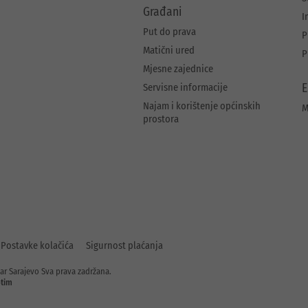
Građani
I
Put do prava
P
Matični ured
P
Mjesne zajednice
Servisne informacije
E
Najam i korištenje općinskih
M
prostora
Postavke kolačića
Sigurnost plaćanja
ar Sarajevo Sva prava zadržana.
tim