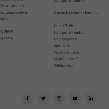
Javni pozivi i konkursi
nfo za investitore
reduzetnički servis
Općinska izborna komisija
rojekti
JP ''CENTAR''
-Uprava
Javni pozivi i konkursi
oj Centar
Osnovni podaci
Djelatnosti
Statut preduzeća
Organi preduzeća
Odluke i Akti