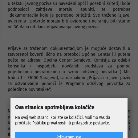
U tekstu javnog poziva su navedeni opći i posebni kriteriji koje
podnosioci zahtjeva moraju ispuniti, te potrebna
dokumentacija koju je potrebno priložiti. Sve tražene izjave,
uvjerenja i potvrde moraju biti ovjerene i ne smiju biti starije
od 30 dana od dana objavljivanja javnog poziva.
Prijave sa traženom dokumentacijom je moguće dostaviti u
zatvorenoj koverti lično na protokol Općine Centar ili putem
pošte na adresu: Općina Centar Sarajevo, Komisija za odabir
korisnika i raspodjelu novčanih sredstava za pomoć
pojedincima povratnicima u svrhu održivog povratka ( Mis
Irbina 1 – 71000 Sarajevo), sa naznakom „Prijava na javni poziv
za ostvarivanje pomoći iz Programa održivog povratka za
pojedince povratnike“.
Ova stranica upotrebljava kolačiće
Na poleđini koverte obavezno upisati kontakt podatke
podnosioca prijave. Nepotpune i neblagovremene prijave neće
Na ovoj web stranci koriste se kolačići. Molimo Vas da
biti uzete u razmatranje. Dodatne informacije mogu se dobiti
pročitate
Politiku privatnosti
ili prilagodite postavke.
na sljedeće brojeve telefona:
033/562-353
;
033/562-449
i
033/562-368
.
Prihvatam sve