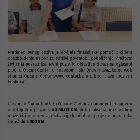
Predmet javnog poziva je dodjela finansijske pomoći s ciljem
obezbjeđenja uslova za održivi povratak i poboljšanje kvaliteta
življenja povratnika. Javni poziv je objavljen danas na oglasnoj
ploči u Općini Centar, u dnevnom listu Dnevni avaz, te na web
stranici Općine Centar:www. centar.ba u rubrici „Javni pozivi i
konkursi“.
U ovogodišnjem budžetu Općine Centar za pomenutu namjenu
obezbijeđen je iznos
od 50.00 KM
, dok maksimalni iznos koji
može biti odobren za realizaciju kapitalnog projekta povratnika
iznosi
do 5.000 KM
.