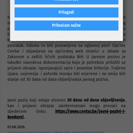
Prilagodi
Komisija za odabir korisnika i raspodjelu raspoloživih novčanih
sredstava za pomoć pojedincima povratnicima u svrhu održivog
Prihvaćam nužne
povratka će prema utvrđenim kriterijima napraviti bodovnu
listu kandidata koja će biti dostavljena općinskom načelniku
koji će donijeti konačnu odluku o dodjeli sredstava za održivi
povratak. Odluka će biti postavljena na oglasnoj ploči Općine
Centar i objavljena na općinskoj web stranici u skladu sa
Zakonom o zaštiti ličnih podataka BiH. U javnom pozivu je
također navedena dokumentacija koju je potrebno priložiti uz
prijavni obrazac ispunjavajući opće i posebne kriterije. Tražene
izjave, uvjerenja i potvrde moraju biti ovjerene i ne smiju biti
starije od 30 dana od dana objavljivanja javnog poziva.
Javni poziv, koji ostaje otvoren
30 dana od dana objavljivanja
,
kao i prijavni obrazac zainteresovani mogu pronaći na
sljedećem linku:
https://www.centar.ba/javni-pozivi-i-
konkursi
.
07.08.2026.