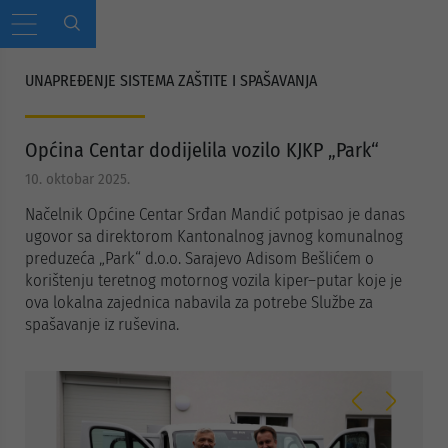
UNAPREĐENJE SISTEMA ZAŠTITE I SPAŠAVANJA
Općina Centar dodijelila vozilo KJKP „Park“
10. oktobar 2025.
Načelnik Općine Centar Srđan Mandić potpisao je danas
ugovor sa direktorom Kantonalnog javnog komunalnog
preduzeća „Park“ d.o.o. Sarajevo Adisom Bešlićem o
korištenju teretnog motornog vozila kiper–putar koje je
ova lokalna zajednica nabavila za potrebe Službe za
spašavanje iz ruševina.