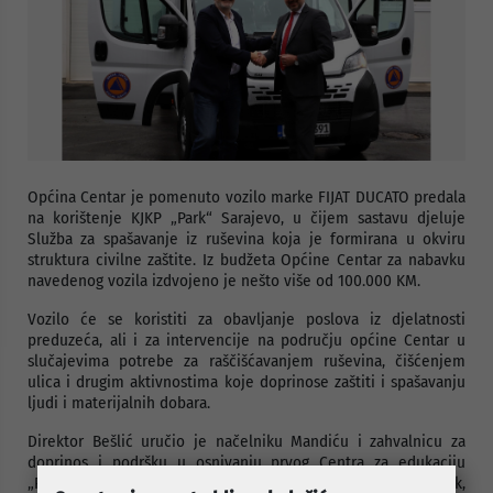
Općina Centar je pomenuto vozilo marke FIJAT DUCATO predala
na korištenje KJKP „Park“ Sarajevo, u čijem sastavu djeluje
Služba za spašavanje iz ruševina koja je formirana u okviru
struktura civilne zaštite. Iz budžeta Općine Centar za nabavku
navedenog vozila izdvojeno je nešto više od 100.000 KM.
Vozilo će se koristiti za obavljanje poslova iz djelatnosti
preduzeća, ali i za intervencije na području općine Centar u
slučajevima potrebe za raščišćavanjem ruševina, čišćenjem
ulica i drugim aktivnostima koje doprinose zaštiti i spašavanju
ljudi i materijalnih dobara.
Direktor Bešlić uručio je načelniku Mandiću i zahvalnicu za
doprinos i podršku u osnivanju prvog Centra za edukaciju
„Pionirska dolina“ i izgradnju poslovnog objekta Zimovnik,