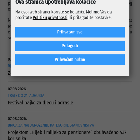
Ova stranica upotrebljava kolačiće
projekata koji značajno doprinose unapređenju rada i stručnog
osposobljavanja uposlenika preduzeća.
Na ovoj web stranci koriste se kolačići. Molimo Vas da
pročitate
Politiku privatnosti
ili prilagodite postavke.
Načelnik Mandić je istakao da je cilj Općine Centar da kroz
jačanje kapaciteta Službe za spašavanje iz ruševina doprinese
efikasnijem odgovoru u vanrednim situacijama i unapređenju
Prihvatam sve
sistema civilne zaštite.
Prilagodi
Prihvaćam nužne
07.08.2026.
RJEŠAVANJE DUGOGODIŠNJEG PROBLEMA PUTNE POVEZANOSTI
Započelo asfaltiranje Ulice Vranica Brijeg
07.08.2026.
TRAJE DO 21. AUGUSTA
Festival bajke za djecu i odrasle
07.08.2026.
BRIGA ZA NAJUGROŽENIJE KATEGORIJE STANOVNIŠTVA
Projektom „Hljeb i mlijeko za penzionere“ obuhvaćeno 437
korisnika