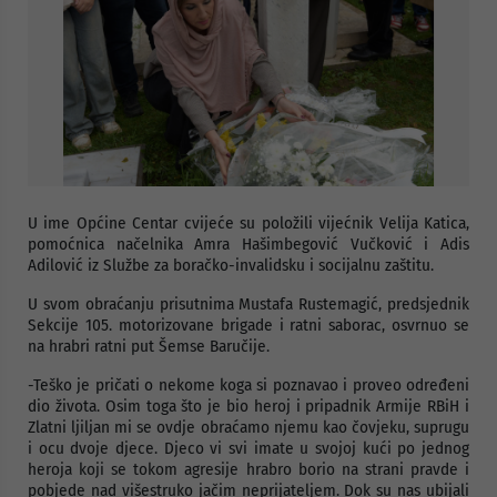
U ime Općine Centar cvijeće su položili vijećnik Velija Katica,
pomoćnica načelnika Amra Hašimbegović Vučković i Adis
Adilović iz Službe za boračko-invalidsku i socijalnu zaštitu.
U svom obraćanju prisutnima Mustafa Rustemagić, predsjednik
Sekcije 105. motorizovane brigade i ratni saborac, osvrnuo se
na hrabri ratni put Šemse Baručije.
-Teško je pričati o nekome koga si poznavao i proveo određeni
dio života. Osim toga što je bio heroj i pripadnik Armije RBiH i
Zlatni ljiljan mi se ovdje obraćamo njemu kao čovjeku, suprugu
i ocu dvoje djece. Djeco vi svi imate u svojoj kući po jednog
heroja koji se tokom agresije hrabro borio na strani pravde i
pobjede nad višestruko jačim neprijateljem. Dok su nas ubijali