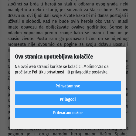
zločinci sa brda ti heroji su stali u odbranu ovog grada, neki
maloljetni a neki i stariji, jer su znali za šta se bore. Za ovu
državu su ovi ljudi dali svoje živote kako bi mi danas postojali i
uživali u slobodi. Kad ne bude ovih heroja oko vas vi mladi
imate obavezu da obilježavate ovakve godišnjice. Šemso je
mladim vojnicima prenio znanje kako se brani i time im je
spasio živote. Pošto sam ga poznavao lično on se nijednog
momenta nije dvoumio da pogine za svoju državu Bosnu i
Hercegovinu i ovaj grad, kazao je Rustemagić.
Ova stranica upotrebljava kolačiće
Današnjem obilježavanju godišnjice pogibije Šemse Baručije su
također prisustvovali i učenici Osnovne škole „Mehmed-beg
Na ovoj web stranci koriste se kolačići. Molimo Vas da
pročitate
Politiku privatnosti
ili prilagodite postavke.
Kapetanović Ljubušak“ zajedno sa svojim profesorom Mirzom
Zekovićem.
Prihvatam sve
Šemso Baručija rodio se 4. maja 1960. godine u Foči. Ratno
priznanje „Zlatni ljiljan” dobio je 1994. godine. Bio je član
Prilagodi
Komande 1. korpusa Armije Bosne i Hercegovine. Poginuo je 11.
oktobra 1994. godine na Moševačkom brdu na Čemerskoj
planini (kod Vareša), u činu kapetana, na dužnosti referenta za
Prihvaćam nužne
planiranje i obuku inžinjerskih jedinica.
Na istom mjestu u borbama za odbranu Moševačkog brda
poginuo je i drugi narodni heroj major Hašim Spahić,