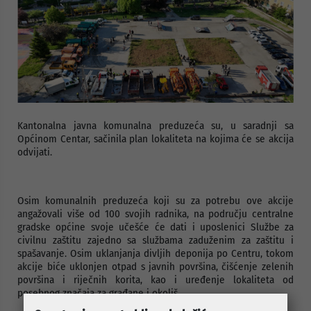
Kantonalna javna komunalna preduzeća su, u saradnji sa
Općinom Centar, sačinila plan lokaliteta na kojima će se akcija
odvijati.
Osim komunalnih preduzeća koji su za potrebu ove akcije
angažovali više od 100 svojih radnika, na području centralne
gradske općine svoje učešće će dati i uposlenici Službe za
civilnu zaštitu zajedno sa službama zaduženim za zaštitu i
spašavanje. Osim uklanjanja divljih deponija po Centru, tokom
akcije biće uklonjen otpad s javnih površina, čišćenje zelenih
površina i riječnih korita, kao i uređenje lokaliteta od
posebnog značaja za građane i okoliš.