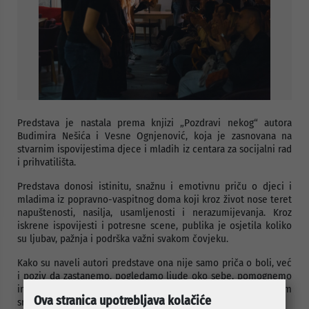
Predstava je nastala prema knjizi „Pozdravi nekog“ autora
Budimira Nešića i Vesne Ognjenović, koja je zasnovana na
stvarnim ispovijestima djece i mladih iz centara za socijalni rad
i prihvatilišta.
Predstava donosi istinitu, snažnu i emotivnu priču o djeci i
mladima iz popravno-vaspitnog doma koji kroz život nose teret
napuštenosti, nasilja, usamljenosti i nerazumijevanja. Kroz
iskrene ispovijesti i potresne scene, publika je osjetila koliko
su ljubav, pažnja i podrška važni svakom čovjeku.
Kako su naveli autori predstave ona nije samo priča o boli, već
i poziv da zastanemo, pogledamo ljude oko sebe, pomognemo
im, poklonimo im našu pažnju, lijepu riječ, osmijeh ili barem
Ova stranica upotrebljava kolačiće
srdačno pozdravimo nekoga.