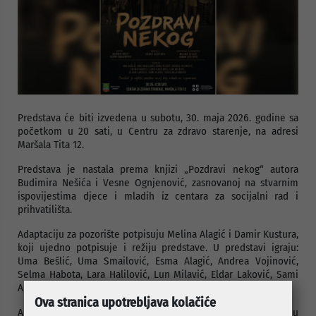
Predstava će biti izvedena u subotu, 30. maja 2026. godine sa
početkom u 20 sati, u Centru za zdravo starenje, na adresi
Maršala Tita 12.
Predstava je nastala prema knjizi „Pozdravi nekog“ autora
Budimira Nešića i Vesne Ognjenović, zasnovanoj na stvarnim
ispovijestima djece i mladih iz centara za socijalni rad i
prihvatilišta.
Adaptaciju za pozorište potpisuju Melina Alagić i Damir Kustura,
koji ujedno potpisuje i režiju predstave. U predstavi igraju:
Uma Bešlić, Uma Smailović, Esma Alagić, Andrea Vojinović,
Selma Habota, Lara Halilović, Lun Milavić, Eldar Laković, Sami
Alagić i Faris Bajramović.
Ova stranica upotrebljava kolačiće
Ambijentalna postavka predstave donosi snažnu i emotivnu