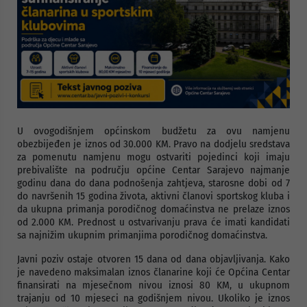
U ovogodišnjem općinskom budžetu za ovu namjenu
obezbijeđen je iznos od 30.000 KM. Pravo na dodjelu sredstava
za pomenutu namjenu mogu ostvariti pojedinci koji imaju
prebivalište na području općine Centar Sarajevo najmanje
godinu dana do dana podnošenja zahtjeva, starosne dobi od 7
do navršenih 15 godina života, aktivni članovi sportskog kluba i
da ukupna primanja porodičnog domaćinstva ne prelaze iznos
od 2.000 KM. Prednost u ostvarivanju prava će imati kandidati
sa najnižim ukupnim primanjima porodičnog domaćinstva.
Javni poziv ostaje otvoren 15 dana od dana objavljivanja. Kako
je navedeno maksimalan iznos članarine koji će Općina Centar
finansirati na mjesečnom nivou iznosi 80 KM, u ukupnom
trajanju od 10 mjeseci na godišnjem nivou. Ukoliko je iznos