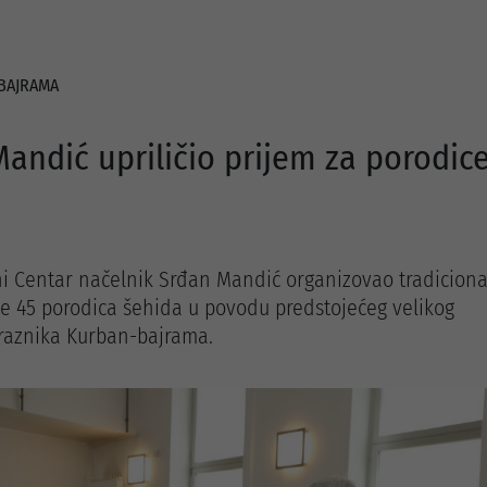
BAJRAMA
andić upriličio prijem za porodic
ni Centar načelnik Srđan Mandić organizovao tradiciona
ve 45 porodica šehida u povodu predstojećeg velikog
raznika Kurban-bajrama.