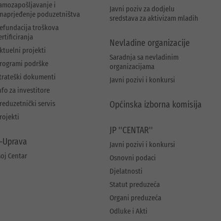
amozapošljavanje i
Javni poziv za dodjelu
naprjeđenje poduzetništva
sredstava za aktivizam mladih
efundacija troškova
ertificiranja
Nevladine organizacije
ktuelni projekti
Saradnja sa nevladinim
rogrami podrške
organizacijama
trateški dokumenti
Javni pozivi i konkursi
nfo za investitore
reduzetnički servis
Općinska izborna komisija
rojekti
JP ''CENTAR''
-Uprava
Javni pozivi i konkursi
oj Centar
Osnovni podaci
Djelatnosti
Statut preduzeća
Organi preduzeća
Odluke i Akti