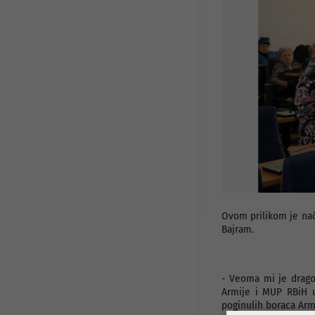
Javni pozivi i konkursi
Info za investitore
Osnovni podaci
Preduzetnički servis
Djelatnosti
Projekti
Statut preduzeća
Organi preduzeća
Odluke i Akti
Ovom prilikom je nač
Bajram.
- Veoma mi je drago 
Armije i MUP RBiH u
poginulih boraca Armi