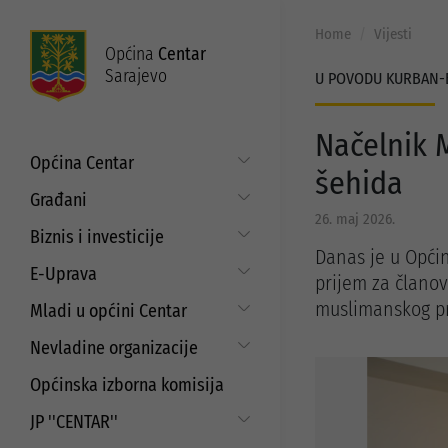
Home
Vijesti
Općina
Centar
Sarajevo
U POVODU KURBAN-
Načelnik M
Općina Centar
šehida
Općinski načelnik
Građani
26. maj 2026.
Općinsko vijeće
Put do prava
Biznis i investicije
Općinske službe
Danas je u Opći
Matični ured
Digitalizacija poslovanja
E-Uprava
prijem za člano
Zakoni i propisi
Mjesne zajednice
Javni poziv za samozapošljavanje i
Moj Centar
muslimanskog p
Mladi u općini Centar
ISO standardi
unaprjeđenje poduzetništva
Servisne informacije
Budžet
Strategija prema mladima
Refundacija troškova certificiranja
Nevladine organizacije
Najam i korištenje općinskih
prostora
EU projekti
Javni pozivi i konkursi za mlade
Aktuelni projekti
Saradnja sa nevladinim
Općinska izborna komisija
organizacijama
Javni poziv za dodjelu sredstava za
Programi podrške
aktivizam mladih
JP ''CENTAR''
Javni pozivi i konkursi
Strateški dokumenti