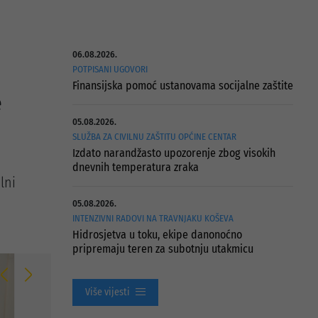
06.08.2026.
POTPISANI UGOVORI
Finansijska pomoć ustanovama socijalne zaštite
e
05.08.2026.
SLUŽBA ZA CIVILNU ZAŠTITU OPĆINE CENTAR
Izdato narandžasto upozorenje zbog visokih
dnevnih temperatura zraka
lni
05.08.2026.
INTENZIVNI RADOVI NA TRAVNJAKU KOŠEVA
Hidrosjetva u toku, ekipe danonoćno
pripremaju teren za subotnju utakmicu
Više vijesti