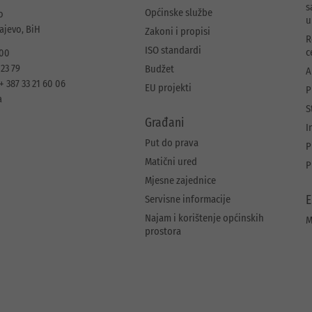
s
Općinske službe
o
u
rajevo, BiH
Zakoni i propisi
R
ISO standardi
c
 00
 23 79
Budžet
A
+ 387 33 21 60 06
EU projekti
P
a
S
Građani
I
Put do prava
P
Matični ured
P
Mjesne zajednice
Servisne informacije
E
Najam i korištenje općinskih
M
prostora