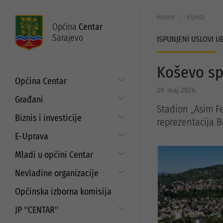
Home
Vijesti
Općina
Centar
Sarajevo
ISPUNJENI USLOVI U
Koševo sp
Općina Centar
29. maj 2026.
Općinski načelnik
Građani
Stadion „Asim Fe
Općinsko vijeće
Put do prava
Biznis i investicije
reprezentacija 
Općinske službe
Matični ured
Digitalizacija poslovanja
E-Uprava
Zakoni i propisi
Mjesne zajednice
Javni poziv za samozapošljavanje i
Moj Centar
Mladi u općini Centar
ISO standardi
unaprjeđenje poduzetništva
Servisne informacije
Budžet
Strategija prema mladima
Refundacija troškova certificiranja
Nevladine organizacije
Najam i korištenje općinskih
prostora
EU projekti
Javni pozivi i konkursi za mlade
Aktuelni projekti
Saradnja sa nevladinim
Općinska izborna komisija
organizacijama
Javni poziv za dodjelu sredstava za
Programi podrške
aktivizam mladih
JP ''CENTAR''
Javni pozivi i konkursi
Strateški dokumenti