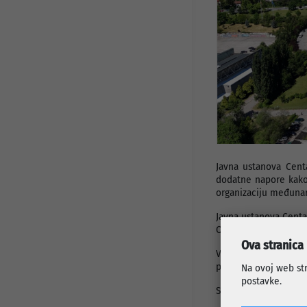
Javni pozivi i konkursi
Info za investitore
Osnovni podaci
Preduzetnički servis
Djelatnosti
Projekti
Statut preduzeća
Organi preduzeća
Odluke i Akti
Javna ustanova Centa
dodatne napore kako
organizaciju međunar
Javna ustanova Centar
Općine Centar.
Ova stranica
Večerašnja utakmica
periodu kada su oči 
Na ovoj web str
postavke.
Sretno zmajevi!