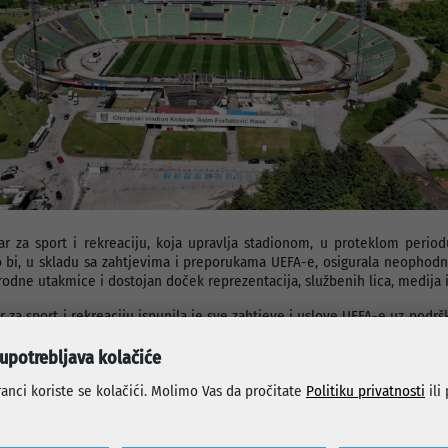
r za sport i rekreaciju, koja upravlja stadionom, u proteklom periodu
 bi, u skladu sa zahtjevima i preporukama UEFA-e, osigurala neophodn
odne utakmice i dostojan doček reprezentacija, službenih lica, medija i
 za sport i rekreaciju ispunila je sve zahtjeve i uslove UEFA-e uz podrš
 upotrebljava kolačiće
 ima poseban značaj jer je Koševo domaćin reprezentaciji Bosne i He
sportske javnosti usmjerene ka predstojećem Svjetskom prvenstvu.
anci koriste se kolačići. Molimo Vas da pročitate
Politiku privatnosti
ili