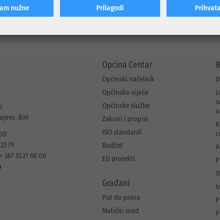
ćam nužne
Prilagodi
Prihvat
Općina Centar
B
Općinski načelnik
D
Općinsko vijeće
J
s
Općinske službe
o
u
rajevo, BiH
Zakoni i propisi
R
ISO standardi
c
 00
 23 79
Budžet
A
+ 387 33 21 60 06
EU projekti
P
a
S
Građani
I
Put do prava
P
Matični ured
P