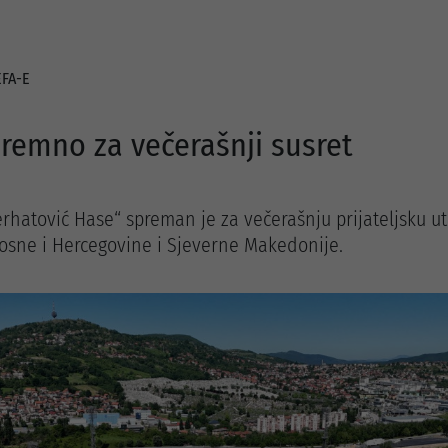
EFA-E
remno za večerašnji susret
rhatović Hase“ spreman je za večerašnju prijateljsku u
Bosne i Hercegovine i Sjeverne Makedonije.