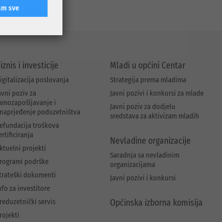
am sve
iznis i investicije
Mladi u općini Centar
igitalizacija poslovanja
Strategija prema mladima
avni poziv za
Javni pozivi i konkursi za mlade
amozapošljavanje i
Javni poziv za dodjelu
naprjeđenje poduzetništva
sredstava za aktivizam mladih
efundacija troškova
ertificiranja
Nevladine organizacije
ktuelni projekti
Saradnja sa nevladinim
rogrami podrške
organizacijama
trateški dokumenti
Javni pozivi i konkursi
nfo za investitore
reduzetnički servis
Općinska izborna komisija
rojekti