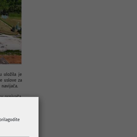
 uložila je
e uslove za
 navijača.
ku osnivača,
rcegovine u
 prilagodite