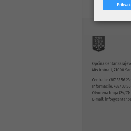
Prihva
Općina Centar Sarajev
Mis Irbina 1, 71000 Sa
Centrala: +387 33 56 23
Informacije: +387 33 56
Otvorena linija (24/7): 
E-mail:
info@centar.b