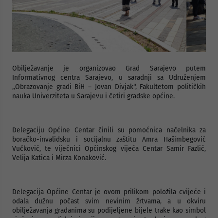
Obilježavanje je organizovao Grad Sarajevo putem
Informativnog centra Sarajevo, u saradnji sa Udruženjem
„Obrazovanje gradi BiH – Jovan Divjak“, Fakultetom političkih
nauka Univerziteta u Sarajevu i četiri gradske općine.
Delegaciju Općine Centar činili su pomoćnica načelnika za
boračko-invalidsku i socijalnu zaštitu Amra Hašimbegović
Vučković, te vijećnici Općinskog vijeća Centar Samir Fazlić,
Velija Katica i Mirza Konaković.
Delegacija Općine Centar je ovom prilikom položila cvijeće i
odala dužnu počast svim nevinim žrtvama, a u okviru
obilježavanja građanima su podijeljene bijele trake kao simbol