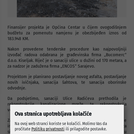
Finansijer projekta je Općina Centar u čijem ovogodišnjem
budžetu za pomenutu namjenu je obezbijeđen iznos od
183.948 KM.
Nakon provedene tenderske procedure kao najpovoljniji
izvođač radova odabrana je građevinska firma „Bucomerc“
d.o.o. Kiseljak. Riječ je o sanaciji ulice u dužini od 170 metara, a
za nadzor je zadužena firma „ENCOS“ Sarajevo.
Projektom je planirano postavljanje novog asfalta, postavljanje
novih ivičnjaka, sanacija šahtova, te sanacija oborinske
odvodnje.
Da podsjetimo, sanaciji Ulice Radićeva prethodila je
rekonstrukcije kanalizacione mreže, te rekonstrukcija
vodovodne mreže ulici u ukupnom iznosu od 520.961KM.
Ova stranica upotrebljava kolačiće
Završetkom ovih radova obnovljen je značajan dio komunalne
Na ovoj web stranci koriste se kolačići. Molimo Vas da
infrastrukture u Radićevoj ulici, čime su stvoreni uslovi za
pročitate
Politiku privatnosti
ili prilagodite postavke.
sigurnije, stabilnije i kvalitetnije vodosnabdijevanje i odvodnju