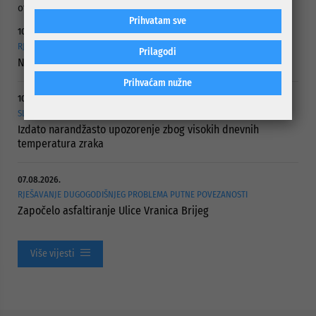
otpadnih voda za stanovnike ovog područja.
Prihvatam sve
10.08.2026.
RJEŠAVANJE DUGOGODIŠNJEG PROBLEMA PUTNE POVEZANOSTI
Prilagodi
Nastavljeno asfaltiranje Ulice Vranica brijeg
Prihvaćam nužne
10.08.2026.
SLUŽBA ZA CIVILNU ZAŠTITU OPĆINE CENTAR
Izdato narandžasto upozorenje zbog visokih dnevnih
temperatura zraka
07.08.2026.
RJEŠAVANJE DUGOGODIŠNJEG PROBLEMA PUTNE POVEZANOSTI
Započelo asfaltiranje Ulice Vranica Brijeg
Više vijesti