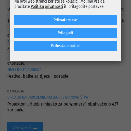
Na ovoj web stranci koriste se kolačići. Molimo Vas da
pročitate
Politiku privatnosti
ili prilagodite postavke.
U roku od 15 dana predstavnici Slovenskog instituta za kvalitet
i mjeriteljstvo će Općini Centar dostaviti izvještaj sa eksterne
Prihvatam sve
godišnje provjere funkcionisanja i unapređivanja standarda
upravljanja kvalitetom i okolišem.
Prilagodi
07.08.2026.
RJEŠAVANJE DUGOGODIŠNJEG PROBLEMA PUTNE POVEZANOSTI
Prihvaćam nužne
Započelo asfaltiranje Ulice Vranica Brijeg
07.08.2026.
TRAJE DO 21. AUGUSTA
Festival bajke za djecu i odrasle
07.08.2026.
BRIGA ZA NAJUGROŽENIJE KATEGORIJE STANOVNIŠTVA
Projektom „Hljeb i mlijeko za penzionere“ obuhvaćeno 437
korisnika
Više vijesti