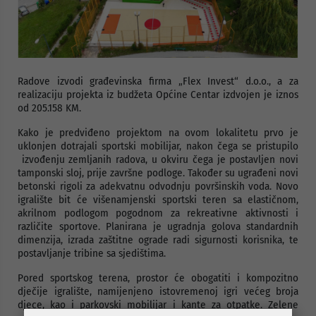
Radove izvodi građevinska firma „Flex Invest“ d.o.o., a za
realizaciju projekta iz budžeta Općine Centar izdvojen je iznos
od 205.158 KM.
Kako je predviđeno projektom na ovom lokalitetu prvo je
uklonjen dotrajali sportski mobilijar, nakon čega se pristupilo
izvođenju zemljanih radova, u okviru čega je postavljen novi
tamponski sloj, prije završne podloge. Također su ugrađeni novi
betonski rigoli za adekvatnu odvodnju površinskih voda. Novo
igralište bit će višenamjenski sportski teren sa elastičnom,
akrilnom podlogom pogodnom za rekreativne aktivnosti i
različite sportove. Planirana je ugradnja golova standardnih
dimenzija, izrada zaštitne ograde radi sigurnosti korisnika, te
postavljanje tribine sa sjedištima.
Pored sportskog terena, prostor će obogatiti i kompozitno
dječije igralište, namijenjeno istovremenoj igri većeg broja
djece, kao i parkovski mobilijar i kante za otpatke. Zelene