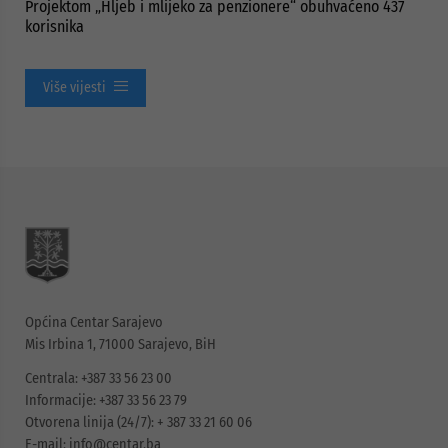
Projektom „Hljeb i mlijeko za penzionere“ obuhvaćeno 437
korisnika
Više vijesti
Općina Centar Sarajevo
Mis Irbina 1, 71000 Sarajevo, BiH
Centrala: +387 33 56 23 00
Informacije: +387 33 56 23 79
Otvorena linija (24/7): + 387 33 21 60 06
E-mail:
info@centar.ba