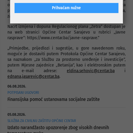
o rezultatima javne rasprave, koji će biti dostavljen Zavodu za
Prihvaćam nužne
planiranje razvoja Kantona Sarajevo, kao nosiocu izrade plana,
za potrebe izrade Prijedloga plana.
Nacrt izmjena i dopuna Regulacionog plana „Zetra“ dostupan je
na web stranici Općine Centar Sarajevo u rubrici „Javne
rasprave“: https://www.centar.ba/javne-rasprave.“
„Primjedbe, prijedlozi i sugestije, u gore navedenom roku,
moguće je dostaviti putem Protokola Općine Centar Sarajevo,
sa naznakom „za Službu za prostorno uređenje i investicije“,
putem Mjesne zajednice „Betanija“, kao i elektronskim putem
na e-mail adrese:
eldina.sehovic@centar.ba
i
ednana.jasarevic@centar.ba
.
06.08.2026.
POTPISANI UGOVORI
Finansijska pomoć ustanovama socijalne zaštite
05.08.2026.
SLUŽBA ZA CIVILNU ZAŠTITU OPĆINE CENTAR
Izdato narandžasto upozorenje zbog visokih dnevnih