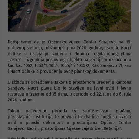
Podsjećamo da je Općinsko vijeće Centar Sarajevo na 18.
redovnoj sjednici, održanoj 4. juna 2026. godine, usvojilo Nacrt
odluke o usvajanju izmjena i dopuna regulacionog plana
„Zetra“ – izgradnja poslovnog objekta na zemljištu označenom
kao k.č. 1052, 1053/1, 1054, 1055/1 i 1055/2, K.O. Sarajevo VI, kao
i Nacrt odluke o provođenju ovog planskog dokumenta.
U skladu sa odredbama zakona o prostornom uređenju Kantona
Sarajevo, Nacrt plana bio je stavljen na javni uvid i javnu
raspravu u trajanju od 15 dana, u periodu od 22. juna do 6. jula
2026. godine.
Tokom navedenog perioda svi zainteresovani građani,
predstavnici institucija, te pravna i fizička lica mogli su izvršiti
uvid u planski dokument u prostorijama Općine Centar
Sarajevo, kao i u prostorijama Mjesne zajednice „Betanija“.