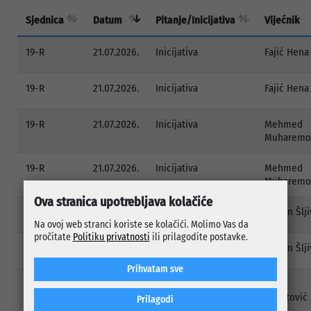
Sjednica
Datum
Pitanje/Inicijativa
Vijećnik
19-R
21.07.2026.
Inicijativa
Fajić Hena
19-R
21.07.2026.
Inicijativa
Fajić Hena
19-R
21.07.2026.
Inicijativa
Mehmed
Muharemo
19-R
21.07.2026.
Inicijativa
Mehmed
Muharemo
Ova stranica upotrebljava kolačiće
19-R
21.07.2026.
Inicijativa
Jasmin Šlj
Na ovoj web stranci koriste se kolačići. Molimo Vas da
pročitate
Politiku privatnosti
ili prilagodite postavke.
19-R
21.07.2026.
Inicijativa
Jasmin Šlj
Prihvatam sve
19-R
21.07.2026.
Inicijativa
Adel
Muratović
Prilagodi