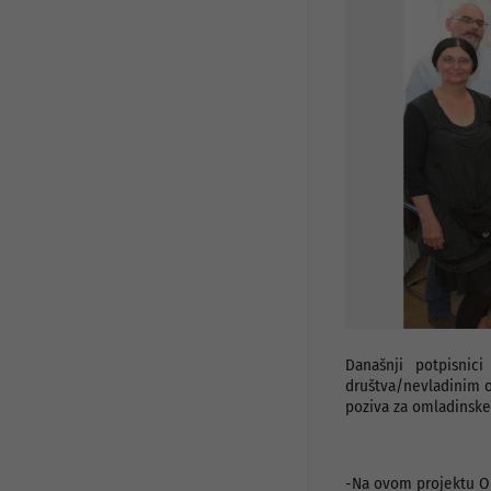
Javni pozivi i konkursi
Info za investitore
Osnovni podaci
Preduzetnički servis
Djelatnosti
Projekti
Statut preduzeća
Organi preduzeća
Odluke i Akti
Današnji potpisnic
društva/nevladinim o
poziva za omladinske
-Na ovom projektu Op