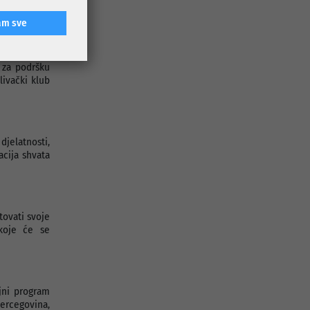
am sve
e za podršku
ad Sarajevo,
zma „CROA“,
e za podršku
ivački klub
jelatnosti,
acija shvata
tovati svoje
 koje će se
jni program
Hercegovina,