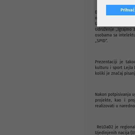
Prihva
Danas su predstavnic
obrazovanja, odgoja, 
Udruženje ekologa “
Udruženje „Igrajmo z
osobama sa intelekt
„SPID“.
Prezentaciji je tak
kulturu i sport Lejla
koliki je značaj pisa
Nakon potpisivanja ug
projekte, kao i pr
realizovati u naredno
ReLOaD2 je regionaln
Ujedinjenih nacija (U