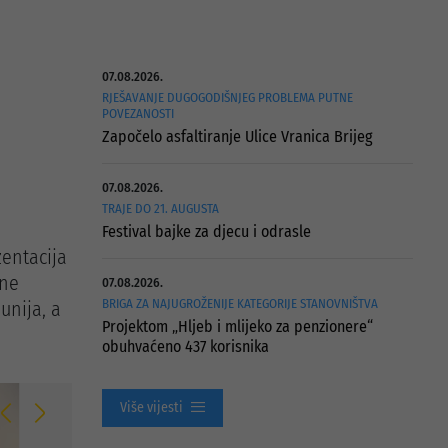
07.08.2026.
RJEŠAVANJE DUGOGODIŠNJEG PROBLEMA PUTNE
POVEZANOSTI
Započelo asfaltiranje Ulice Vranica Brijeg
07.08.2026.
TRAJE DO 21. AUGUSTA
Festival bajke za djecu i odrasle
zentacija
lne
07.08.2026.
BRIGA ZA NAJUGROŽENIJE KATEGORIJE STANOVNIŠTVA
unija, a
Projektom „Hljeb i mlijeko za penzionere“
obuhvaćeno 437 korisnika
Više vijesti