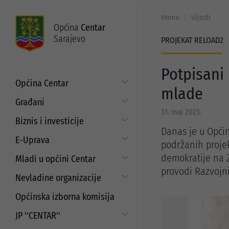
Home
Vijesti
Općina
Centar
Sarajevo
PROJEKAT RELOAD2
Potpisani 
Općina Centar
mlade
Općinski načelnik
Građani
31. maj 2023.
Općinsko vijeće
Put do prava
Biznis i investicije
Općinske službe
Danas je u Općin
Matični ured
Digitalizacija poslovanja
E-Uprava
podržanih proje
Zakoni i propisi
Mjesne zajednice
Javni poziv za samozapošljavanje i
Moj Centar
demokratije na 
Mladi u općini Centar
ISO standardi
unaprjeđenje poduzetništva
Servisne informacije
provodi Razvojn
Budžet
Strategija prema mladima
Refundacija troškova certificiranja
Nevladine organizacije
Najam i korištenje općinskih
prostora
EU projekti
Javni pozivi i konkursi za mlade
Aktuelni projekti
Saradnja sa nevladinim
Općinska izborna komisija
organizacijama
Javni poziv za dodjelu sredstava za
Programi podrške
aktivizam mladih
JP ''CENTAR''
Javni pozivi i konkursi
Strateški dokumenti