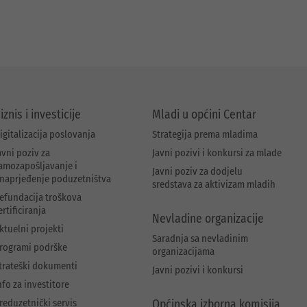
iznis i investicije
Mladi u općini Centar
igitalizacija poslovanja
Strategija prema mladima
avni poziv za
Javni pozivi i konkursi za mlade
amozapošljavanje i
Javni poziv za dodjelu
naprjeđenje poduzetništva
sredstava za aktivizam mladih
efundacija troškova
ertificiranja
Nevladine organizacije
ktuelni projekti
Saradnja sa nevladinim
rogrami podrške
organizacijama
trateški dokumenti
Javni pozivi i konkursi
nfo za investitore
reduzetnički servis
Općinska izborna komisija