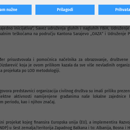
ćam nužne
Prilagodi
Prihvat
i sljedećih organizacija civilnog društva potpisali sporazume: Udruženj
kulture i tradicije „Bajka“, Atletski klub osoba sa invaliditetom Novi Gr
Arboretum – botanička bašta”, Centar za razvoj omladinskog aktivi
ajedno inicijativa“, Savez udruženja gluhih i nagluhih FBiH, Udruženj
ualnim teškoćama na području Kantona Sarajevo „OAZA“ i Udruženje Pl
ođer prisustvovala i pomoćnica načelnika za obrazovanje, društvene d
 Dizdarević koja je ovom prilikom kazala da sve više nevladinih organiz
nja projekata po LOD metodologiji.
ovora predstavnici organizacija civilnog društva su imali priliku prezen
ojektne aktivnosti namijenjene građanima naše lokalne zajednice
m periodu, kao i njihov značaj.
i projekat kojeg finansira Europska unija (EU), a implementira Razvo
NDP) u šest zemalja/teritorija Zapadnog Balkana i to: Albanija, Bosna i 