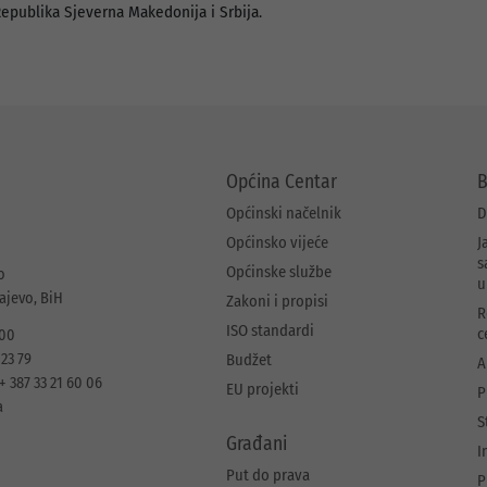
Republika Sjeverna Makedonija i Srbija.
Općina Centar
B
Općinski načelnik
D
Općinsko vijeće
J
s
Općinske službe
o
u
rajevo, BiH
Zakoni i propisi
R
ISO standardi
c
 00
 23 79
Budžet
A
+ 387 33 21 60 06
EU projekti
P
a
S
Građani
I
Put do prava
P