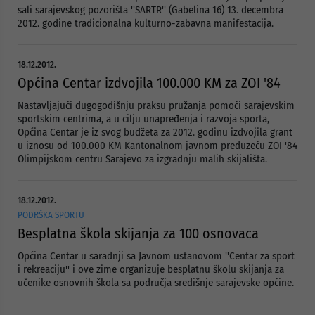
sali sarajevskog pozorišta ''SARTR'' (Gabelina 16) 13. decembra
2012. godine tradicionalna kulturno-zabavna manifestacija.
18.12.2012.
Općina Centar izdvojila 100.000 KM za ZOI '84
Nastavljajući dugogodišnju praksu pružanja pomoći sarajevskim
sportskim centrima, a u cilju unapređenja i razvoja sporta,
Općina Centar je iz svog budžeta za 2012. godinu izdvojila grant
u iznosu od 100.000 KM Kantonalnom javnom preduzeću ZOI '84
Olimpijskom centru Sarajevo za izgradnju malih skijališta.
18.12.2012.
PODRŠKA SPORTU
Besplatna škola skijanja za 100 osnovaca
Općina Centar u saradnji sa Javnom ustanovom ''Centar za sport
i rekreaciju'' i ove zime organizuje besplatnu školu skijanja za
učenike osnovnih škola sa područja središnje sarajevske općine.