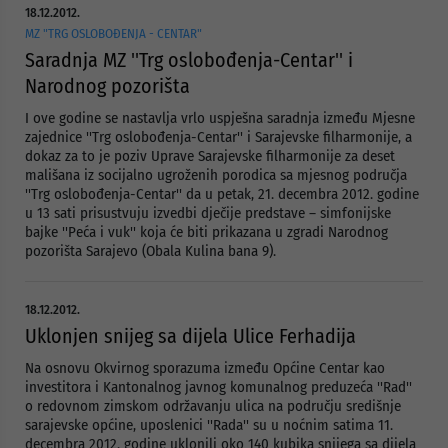
18.12.2012.
MZ "TRG OSLOBOĐENJA - CENTAR"
Saradnja MZ ''Trg oslobođenja-Centar'' i
Narodnog pozorišta
I ove godine se nastavlja vrlo uspješna saradnja između Mjesne
zajednice ''Trg oslobođenja-Centar'' i Sarajevske filharmonije, a
dokaz za to je poziv Uprave Sarajevske filharmonije za deset
mališana iz socijalno ugroženih porodica sa mjesnog područja
''Trg oslobođenja-Centar'' da u petak, 21. decembra 2012. godine
u 13 sati prisustvuju izvedbi dječije predstave – simfonijske
bajke ''Peća i vuk'' koja će biti prikazana u zgradi Narodnog
pozorišta Sarajevo (Obala Kulina bana 9).
18.12.2012.
Uklonjen snijeg sa dijela Ulice Ferhadija
Na osnovu Okvirnog sporazuma između Općine Centar kao
investitora i Kantonalnog javnog komunalnog preduzeća ''Rad''
o redovnom zimskom održavanju ulica na području središnje
sarajevske općine, uposlenici ''Rada'' su u noćnim satima 11.
decembra 2012. godine uklonili oko 140 kubika snijega sa dijela