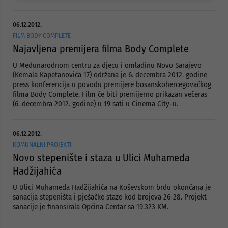
06.12.2012.
FILM BODY COMPLETE
Najavljena premijera filma Body Complete
U Međunarodnom centru za djecu i omladinu Novo Sarajevo
(Kemala Kapetanovića 17) održana je 6. decembra 2012. godine
press konferencija u povodu premijere bosanskohercegovačkog
filma Body Complete. Film će biti premijerno prikazan večeras
(6. decembra 2012. godine) u 19 sati u Cinema City-u.
06.12.2012.
KOMUNALNI PROJEKTI
Novo stepenište i staza u Ulici Muhameda
Hadžijahića
U Ulici Muhameda Hadžijahića na Koševskom brdu okončana je
sanacija stepeništa i pješačke staze kod brojeva 26-28. Projekt
sanacije je finansirala Općina Centar sa 19.323 KM.