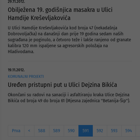
29.11.2012.
Obilježena 19. godišnjica masakra u Ulici
Hamdije Kreševljakovića
U Ulici Hamdije Kreševljakovića kod broja 47 (nekadašnja
Dobrovoljačka) na današnji dan prije 19 godina sedam naših
sugrađana je poginulo, a četvoro teže i lakše ranjeno od granate
kalibra 120 mm ispaljene sa agresorskih položaja na
Hladivodama.
19.11.2012.
KOMUNALNI PROJEKTI
Uređen pristupni put u Ulici Dejzina Bikića
Okončani su radovi na sanaciji i asfaltiranju kraka Ulice Dejzina
Bikića od broja 49 do broja 61 (Mjesna zajednica ''Betanija-Šip'').
Prva
<
588
589
590
591
592
593
594