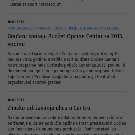
''Centar za sport i rekreaciju''.
16.01.2013.
JAVNE RASPRAVE O NACRTU BUDŽETA OPĆINE CENTAR ZA 2013. GODINU
Građani kreiraju Budžet Općine Centar za 2013.
godinu
Nakon što je Općinsko vijeće Centar na sjednici, održanoj 10.
januara 2013. godine, utvrdilo Nacrt budžeta Općine Centar i
Nacrt programa rada Općinskog vijeća Centar za 2013. godinu, ti
dokumenti su upućeni u jednomjesečnu javnu raspravu tokom
koje će u svih 15 mjesnih zajednica na području Centra biti
organizovani zborovi građani.
16.01.2013.
Zimsko održavanje ulica u Centru
Nakon provedene procedure odabira firme za redovno zimsko
održavanje ulica na području općine Centar, predstavnici Općine
kao finansijera i komunalnog preduzeća ''Rad'' potpisali su
okvirni sporazum za redovno zimsko održavanje saobraćajnica i