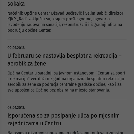
sokaka
Načelnik Općine Centar Dževad Bećirević i Selim Babić, direktor
KJKP „Rad“ zaključili su, krajem prošle godine, ugovor o
izvođenju radova na sanaciji, rekonstrukciji i izgradnji ulica na
području općine Centar.
09.01.2013.
U februaru se nastavlja besplatna rekreacija –
aerobik za žene
Općina Centar u saradnji sa Javnom ustanovom ''Centar za sport
i rekreaciju'' već duži niz godina organizira besplatnu rekreaciju-
aerobik za žene sa područja centralne gradske općine, kao i za
sve uposlenice Općine bez obzira na mjesto stanovanja.
08.01.2013.
Isporučena so za posipanje ulica po mjesnim
zajednicama u Centru
Na osnovu okvirnog sporazuma o održavanju puteva u zimskoj