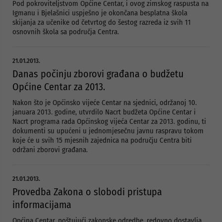
Pod pokroviteljstvom Općine Centar, i ovog zimskog raspusta na
Igmanu i Bjelašnici uspješno je okončana besplatna škola
skijanja za učenike od četvrtog do šestog razreda iz svih 11
osnovnih škola sa područja Centra.
21.01.2013.
Danas počinju zborovi građana o budžetu
Općine Centar za 2013.
Nakon što je Općinsko vijeće Centar na sjednici, održanoj 10.
januara 2013. godine, utvrdilo Nacrt budžeta Općine Centar i
Nacrt programa rada Općinskog vijeća Centar za 2013. godinu, ti
dokumenti su upućeni u jednomjesečnu javnu raspravu tokom
koje će u svih 15 mjesnih zajednica na području Centra biti
održani zborovi građana.
21.01.2013.
Provedba Zakona o slobodi pristupa
informacijama
Općina Centar, poštujući zakonske odredbe, redovno dostavlja