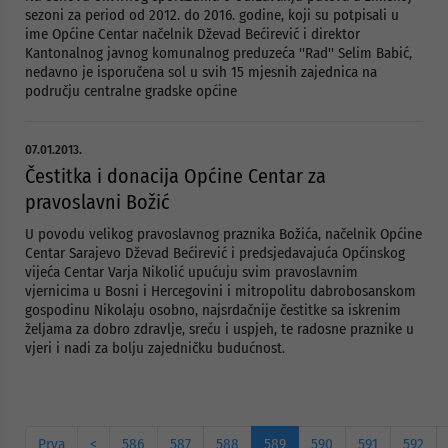
sezoni za period od 2012. do 2016. godine, koji su potpisali u
ime Općine Centar načelnik Dževad Bećirević i direktor
Kantonalnog javnog komunalnog preduzeća ''Rad'' Selim Babić,
nedavno je isporučena sol u svih 15 mjesnih zajednica na
području centralne gradske općine
07.01.2013.
Čestitka i donacija Općine Centar za
pravoslavni Božić
U povodu velikog pravoslavnog praznika Božića, načelnik Općine
Centar Sarajevo Dževad Bećirević i predsjedavajuća Općinskog
vijeća Centar Varja Nikolić upućuju svim pravoslavnim
vjernicima u Bosni i Hercegovini i mitropolitu dabrobosanskom
gospodinu Nikolaju osobno, najsrdačnije čestitke sa iskrenim
željama za dobro zdravlje, sreću i uspjeh, te radosne praznike u
vjeri i nadi za bolju zajedničku budućnost.
Prva
<
586
587
588
589
590
591
592