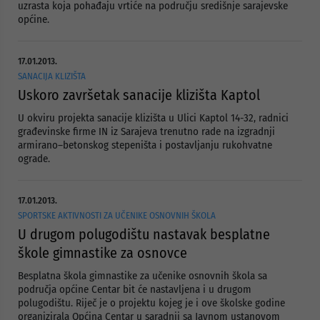
uzrasta koja pohađaju vrtiće na području središnje sarajevske
općine.
17.01.2013.
SANACIJA KLIZIŠTA
Uskoro završetak sanacije klizišta Kaptol
U okviru projekta sanacije klizišta u Ulici Kaptol 14-32, radnici
građevinske firme IN iz Sarajeva trenutno rade na izgradnji
armirano–betonskog stepeništa i postavljanju rukohvatne
ograde.
17.01.2013.
SPORTSKE AKTIVNOSTI ZA UČENIKE OSNOVNIH ŠKOLA
U drugom polugodištu nastavak besplatne
škole gimnastike za osnovce
Besplatna škola gimnastike za učenike osnovnih škola sa
područja općine Centar bit će nastavljena i u drugom
polugodištu. Riječ je o projektu kojeg je i ove školske godine
organizirala Općina Centar u saradnji sa Javnom ustanovom