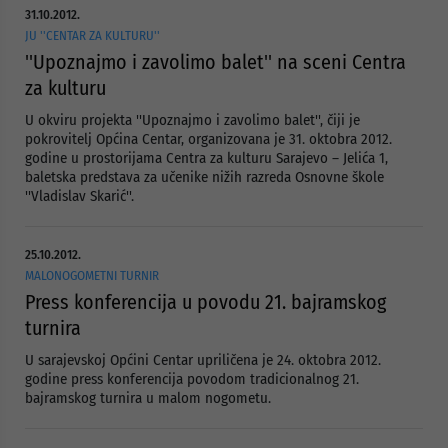
31.10.2012.
JU ''CENTAR ZA KULTURU''
''Upoznajmo i zavolimo balet'' na sceni Centra
za kulturu
U okviru projekta ''Upoznajmo i zavolimo balet'', čiji je
pokrovitelj Općina Centar, organizovana je 31. oktobra 2012.
godine u prostorijama Centra za kulturu Sarajevo – Jelića 1,
baletska predstava za učenike nižih razreda Osnovne škole
''Vladislav Skarić''.
25.10.2012.
MALONOGOMETNI TURNIR
Press konferencija u povodu 21. bajramskog
turnira
U sarajevskoj Općini Centar upriličena je 24. oktobra 2012.
godine press konferencija povodom tradicionalnog 21.
bajramskog turnira u malom nogometu.