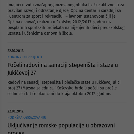
Imajući u vidu značaj organizovanog oblika fizičke aktivnosti za
pravilan razvoj i odrastanje djece, Općina Centar u saradnji sa
''Centrom za sport i rekreaciju'' – javnom ustanovom čiji je
Općina osnivač, realizira u školskoj 2012/2013. godini niz
besplatnih sportskih projekata namijenjenih djeci predškolskog
uzrasta i učenicima osnovnih škola.
22.10.2012.
KOMUNALNI PROJEKTI
Počeli radovi na sanaciji stepeništa i staze u
Jukićevoj 27
Radovi na sanaciji stepeništa i pješačke staze u Jukićevoj ulici
broj 27 (Mjesna zajednica ''Koševsko brdo'') počeli su prošle
sedmice i bit će okončani do kraja oktobra 2012. godine.
22.10.2012.
PODRŠKA OBRAZOVANJU
Uključivanje romske populacije u obrazovni
proces