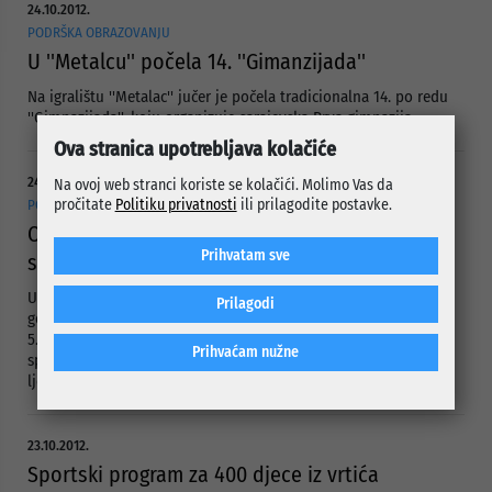
24.10.2012.
PODRŠKA OBRAZOVANJU
U ''Metalcu'' počela 14. ''Gimanzijada''
Na igralištu ''Metalac'' jučer je počela tradicionalna 14. po redu
''Gimnazijada'', koju organizuje sarajevska Prva gimnazija.
Ova stranica upotrebljava kolačiće
24.10.2012.
Na ovoj web stranci koriste se kolačići. Molimo Vas da
pročitate
Politiku privatnosti
ili prilagodite postavke.
PODRŠKA SPORTU
Općina Centar izdvojila 5.000 KM Zavodu za
Prihvatam sve
sportsku medicinu
U prostorijama Općine Centar (Mis Irbina 1) 24. oktobra 2012.
Prilagodi
godine potpisan je protokol o realizaciji granta u iznosu od
5.000 KM koji je iz općinskog budžeta izdvojen Zavodu za
Prihvaćam nužne
sportsku medicinu Kantona Sarajevo za nabavku opreme za
ljekarske preglede sportista.
23.10.2012.
Sportski program za 400 djece iz vrtića